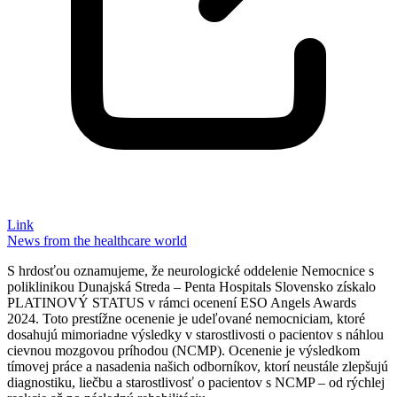
Link
News from the healthcare world
S hrdosťou oznamujeme, že neurologické oddelenie Nemocnice s
poliklinikou Dunajská Streda – Penta Hospitals Slovensko získalo
PLATINOVÝ STATUS v rámci ocenení ESO Angels Awards
2024. Toto prestížne ocenenie je udeľované nemocniciam, ktoré
dosahujú mimoriadne výsledky v starostlivosti o pacientov s náhlou
cievnou mozgovou príhodou (NCMP). Ocenenie je výsledkom
tímovej práce a nasadenia našich odborníkov, ktorí neustále zlepšujú
diagnostiku, liečbu a starostlivosť o pacientov s NCMP – od rýchlej