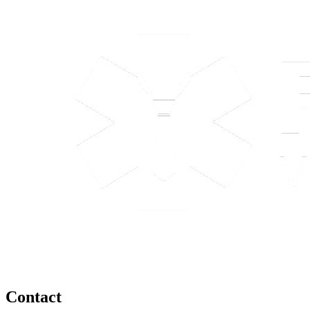
Contact
tel: +420 608 750 800
info@pracujvezdravotnictvi.cz
obchod@pracujvezdravotnictvi.cz
Address
Medical Insider s.r.o.
Hlavní 1434, Poštorná
691 41 Břeclav