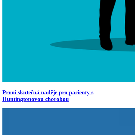
První skutečná naděje pro pacienty s
Huntingtonovou chorobou