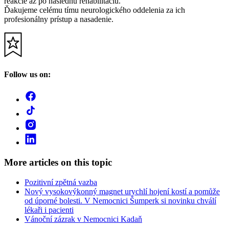
reakcie až po následnú rehabilitáciu.
Ďakujeme celému tímu neurologického oddelenia za ich
profesionálny prístup a nasadenie.
Follow us on:
More articles on this topic
Pozitivní zpětná vazba
Nový vysokovýkonný magnet urychlí hojení kostí a pomůže
od úporné bolesti. V Nemocnici Šumperk si novinku chválí
lékaři i pacienti
Vánoční zázrak v Nemocnici Kadaň