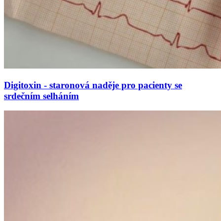
Digitoxin - staronová naděje pro pacienty se
srdečním selháním