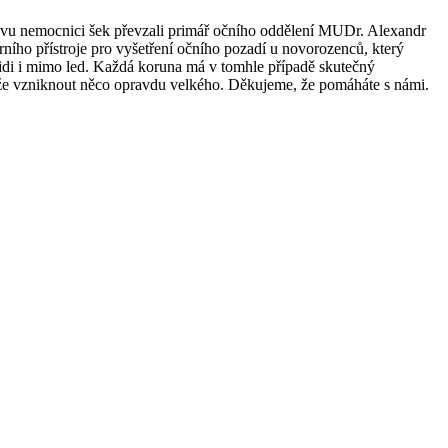
ovu nemocnici šek převzali primář očního oddělení MUDr. Alexandr
ního přístroje pro vyšetření očního pozadí u novorozenců, který
t lidi i mimo led. Každá koruna má v tomhle případě skutečný
může vzniknout něco opravdu velkého. Děkujeme, že pomáháte s námi.