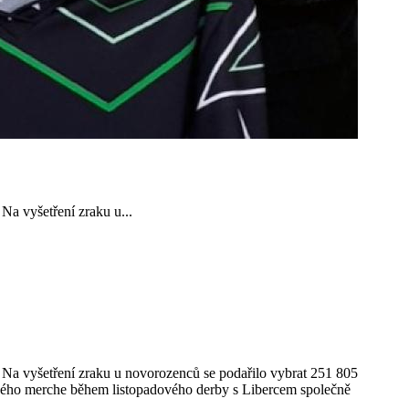
Na vyšetření zraku u...
. Na vyšetření zraku u novorozenců se podařilo vybrat 251 805
robného merche během listopadového derby s Libercem společně