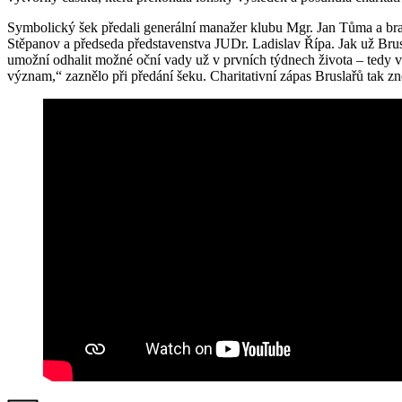
Symbolický šek předali generální manažer klubu Mgr. Jan Tůma a br
Stěpanov a předseda představenstva JUDr. Ladislav Řípa. Jak už Brusl
umožní odhalit možné oční vady už v prvních týdnech života – tedy v d
význam,“ zaznělo při předání šeku. Charitativní zápas Bruslařů tak 