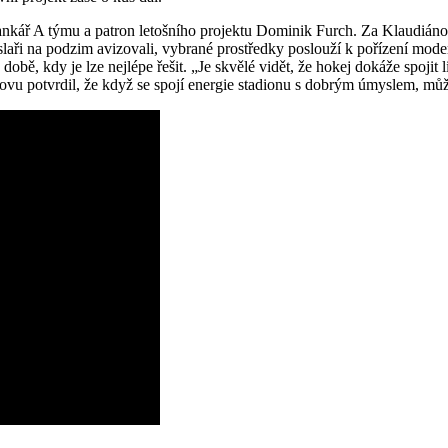
ankář A týmu a patron letošního projektu Dominik Furch. Za Klaudián
aři na podzim avizovali, vybrané prostředky poslouží k pořízení moder
obě, kdy je lze nejlépe řešit. „Je skvělé vidět, že hokej dokáže spoji
znovu potvrdil, že když se spojí energie stadionu s dobrým úmyslem, 