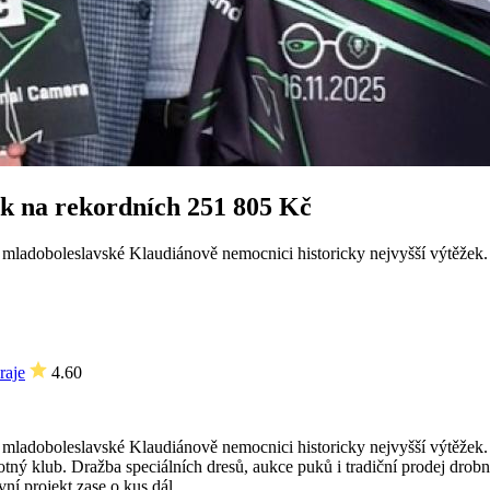
ek na rekordních 251 805 Kč
l mladoboleslavské Klaudiánově nemocnici historicky nejvyšší výtěžek. 
raje
4.60
sl mladoboleslavské Klaudiánově nemocnici historicky nejvyšší výtěžek
amotný klub. Dražba speciálních dresů, aukce puků i tradiční prodej d
vní projekt zase o kus dál.