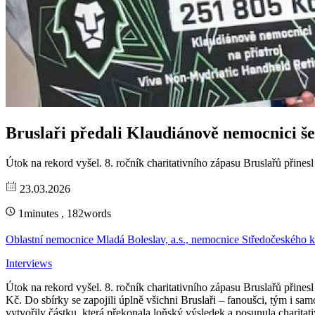
Bruslaři předali Klaudiánově nemocnici š
Útok na rekord vyšel. 8. ročník charitativního zápasu Bruslařů přines
23.03.2026
1minutes , 182words
Oblastní nemocnice Mladá Boleslav, a.s., nemocnice Středočeského k
Interviews
Útok na rekord vyšel. 8. ročník charitativního zápasu Bruslařů přine
Kč. Do sbírky se zapojili úplně všichni Bruslaři – fanoušci, tým i s
vytvořily částku, která překonala loňský výsledek a posunula charitati