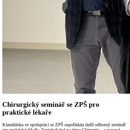
Chirurgický seminář se ZPŠ pro
praktické lékaře
Klaudiánka ve spolupráci se ZPŠ uspořádala další odborný seminář
pro praktické lékaře. Tentokrát byl na téma Chirurgie – s garancí...