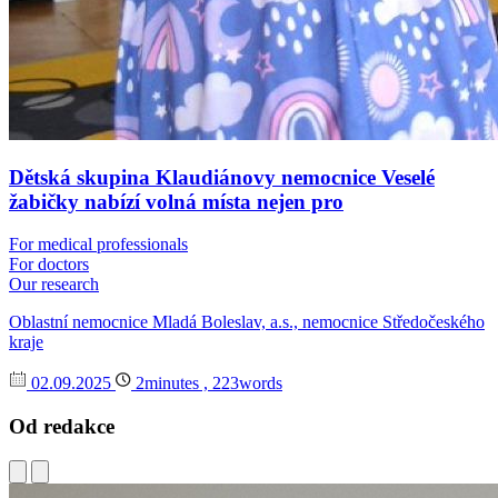
Dětská skupina Klaudiánovy nemocnice Veselé
žabičky nabízí volná místa nejen pro
For medical professionals
For doctors
Our research
Oblastní nemocnice Mladá Boleslav, a.s., nemocnice Středočeského
kraje
02.09.2025
2minutes , 223words
Od redakce