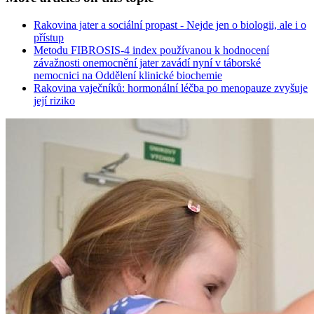
Rakovina jater a sociální propast - Nejde jen o biologii, ale i o
přístup
Metodu FIBROSIS-4 index používanou k hodnocení
závažnosti onemocnění jater zavádí nyní v táborské
nemocnici na Oddělení klinické biochemie
Rakovina vaječníků: hormonální léčba po menopauze zvyšuje
její riziko