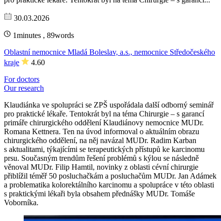
30.03.2026
1minutes , 89words
Oblastní nemocnice Mladá Boleslav, a.s., nemocnice Středočeského
kraje
4.60
For doctors
Our research
Klaudiánka ve spolupráci se ZPŠ uspořádala další odborný seminář
pro praktické lékaře. Tentokrát byl na téma Chirurgie – s garancí
primáře chirurgického oddělení Klaudiánovy nemocnice MUDr.
Romana Kettnera. Ten na úvod informoval o aktuálním obrazu
chirurgického oddělení, na něj navázal MUDr. Radim Karban
s aktualitami, týkajícími se terapeutických přístupů ke karcinomu
prsu. Současným trendům řešení problémů s kýlou se následně
věnoval MUDr. Filip Hamtil, novinky z oblasti cévní chirurgie
přiblížil téměř 50 posluchačkám a posluchačům MUDr. Jan Adámek
a problematika kolorektálního karcinomu a spolupráce v této oblasti
s praktickými lékaři byla obsahem přednášky MUDr. Tomáše
Voborníka.