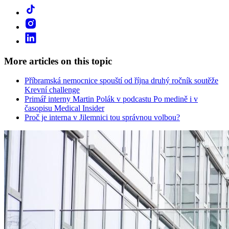
More articles on this topic
Příbramská nemocnice spouští od října druhý ročník soutěže
Krevní challenge
Primář interny Martin Polák v podcastu Po medině i v
časopisu Medical Insider
Proč je interna v Jilemnici tou správnou volbou?