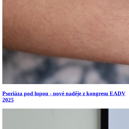
Psoriáza pod lupou - nové naděje z kongresu EADV
2025