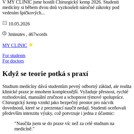
V MY CLINIC jsme hostili Chirurgický kemp 2026. Studenti
medicíny si během dvou dnů vyzkoušeli náročné zákroky pod
vedením špičkových...
10.05.2026
3minutes , 467words
MY CLINIC
For students
For doctors
Když se teorie potká s praxí
Studium medicíny dává studentům pevný odborný základ, ale realita
klinické praxe je mnohem komplexnější. Vyžaduje přesnost, rychlé
rozhodování, manuální zručnost a schopnost týmové spolupráce.
Chirurgický kemp vznikl jako bezpečný prostor pro nácvik
dovedností, které se z prezentací naučit nedají. Studenti oceňovali
především intenzitu výuky, což potvrzuje i jedna z účastnic:
"Naučila jsem se do praxe víc než za celé studium na
medicíně."