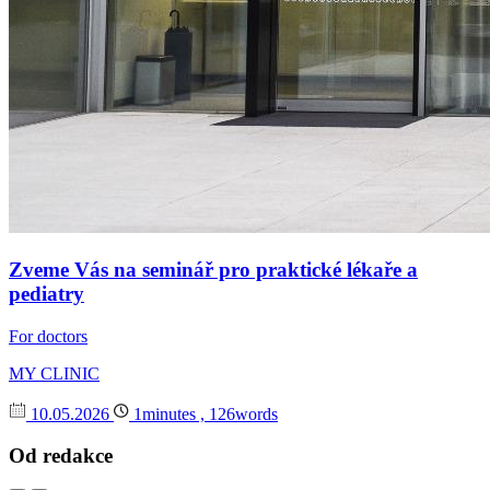
Zveme Vás na seminář pro praktické lékaře a
pediatry
For doctors
MY CLINIC
10.05.2026
1minutes , 126words
Od redakce