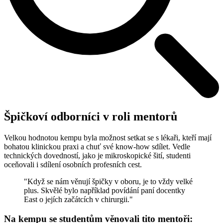
Špičkoví odborníci v roli mentorů
Velkou hodnotou kempu byla možnost setkat se s lékaři, kteří mají
bohatou klinickou praxi a chuť své know-how sdílet. Vedle
technických dovedností, jako je mikroskopické šití, studenti
oceňovali i sdílení osobních profesních cest.
"Když se nám věnují špičky v oboru, je to vždy velké
plus. Skvělé bylo například povídání paní docentky
East o jejích začátcích v chirurgii."
Na kempu se studentům věnovali tito mentoři: