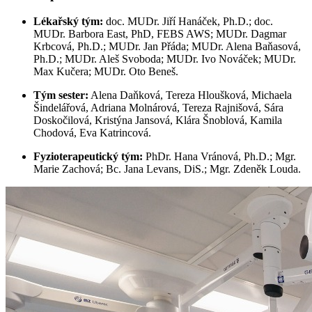
Lékařský tým:
doc. MUDr. Jiří Hanáček, Ph.D.; doc.
MUDr. Barbora East, PhD, FEBS AWS; MUDr. Dagmar
Krbcová, Ph.D.; MUDr. Jan Přáda; MUDr. Alena Baňasová,
Ph.D.; MUDr. Aleš Svoboda; MUDr. Ivo Nováček; MUDr.
Max Kučera; MUDr. Oto Beneš.
Tým sester:
Alena Daňková, Tereza Hloušková, Michaela
Šindelářová, Adriana Molnárová, Tereza Rajnišová, Sára
Doskočilová, Kristýna Jansová, Klára Šnoblová, Kamila
Chodová, Eva Katrincová.
Fyzioterapeutický tým:
PhDr. Hana Vránová, Ph.D.; Mgr.
Marie Zachová; Bc. Jana Levans, DiS.; Mgr. Zdeněk Louda.