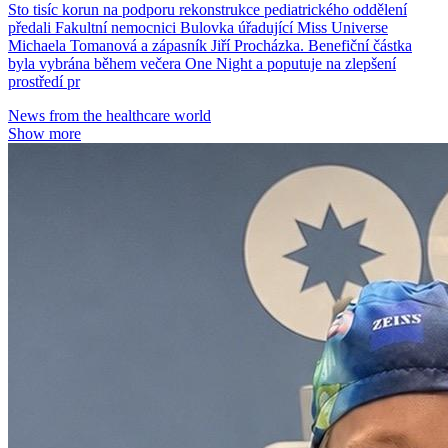
Sto tisíc korun na podporu rekonstrukce pediatrického oddělení
předali Fakultní nemocnici Bulovka úřadující Miss Universe
Michaela Tomanová a zápasník Jiří Procházka. Benefiční částka
byla vybrána během večera One Night a poputuje na zlepšení
prostředí pr
News from the healthcare world
Show more