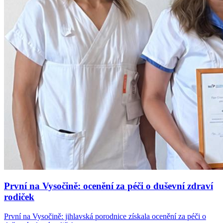
První na Vysočině: ocenění za péči o duševní zdraví
rodiček
První na Vysočině: jihlavská porodnice získala ocenění za péči o