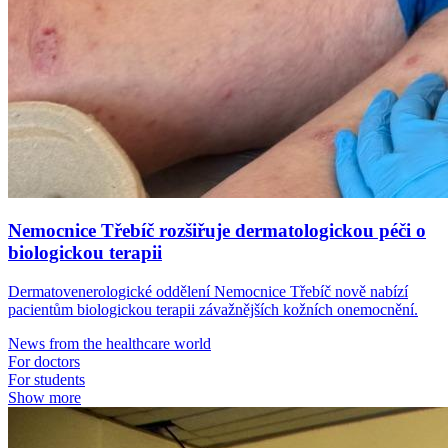
Nemocnice Třebíč rozšiřuje dermatologickou péči o
biologickou terapii
Dermatovenerologické oddělení Nemocnice Třebíč nově nabízí
pacientům biologickou terapii závažnějších kožních onemocnění.
News from the healthcare world
For doctors
For students
Show more