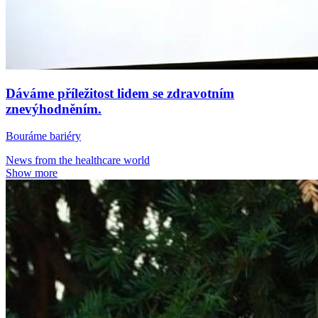
Dáváme příležitost lidem se zdravotním
znevýhodněním.
Bouráme bariéry
News from the healthcare world
Show more