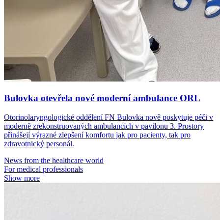
Bulovka otevřela nové moderní ambulance ORL
Otorinolaryngologické oddělení FN Bulovka nově poskytuje péči v
moderně zrekonstruovaných ambulancích v pavilonu 3. Prostory
přinášejí výrazné zlepšení komfortu jak pro pacienty, tak pro
zdravotnický personál.
News from the healthcare world
For medical professionals
Show more