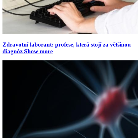
Zdravotní laborant: profese, která stojí za většinou
diagnóz
Show more