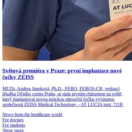
Světová premiéra v Praze: první implantace nové
čočky ZEISS
MUDr. Andrea Janeková, Ph.D., FEBO, FEBOS-CR, vedoucí
lékařka Očního centra Praha, se stala prvním chirurgem na světě,
který implantoval novou torickou nitrooční čočku vyvinutou
společností ZEISS Medical Technology – AT LUCIA toric 721P.
News from the healthcare world
For doctors
For students
Show more