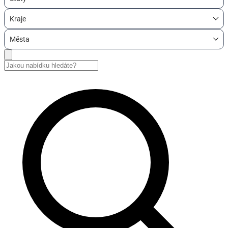
Kraje
Města