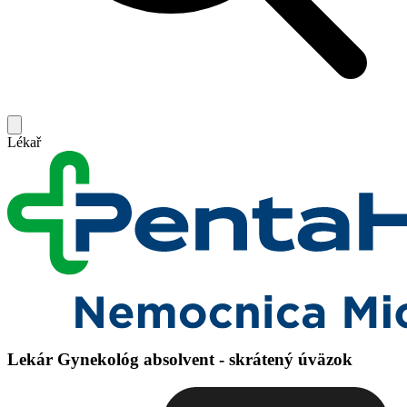
Lékař
Lekár Gynekológ absolvent - skrátený úväzok