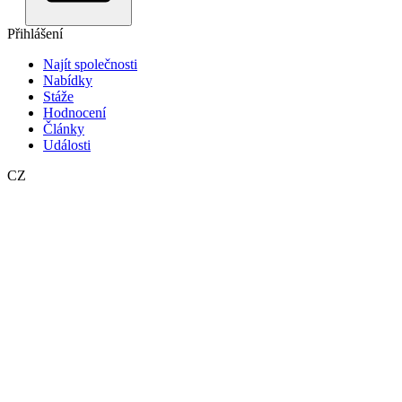
Přihlášení
Najít společnosti
Nabídky
Stáže
Hodnocení
Články
Události
CZ