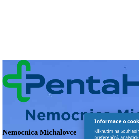
Informace o cook
Kliknutím na Souhlasí
Nemocnica Michalovce
preferenční, analytic