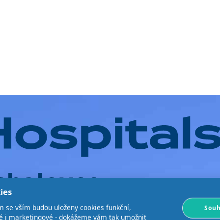
ies
m se vším budou uloženy cookies funkční,
Souh
ké i marketingové - dokážeme vám tak umožnit