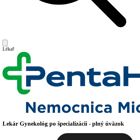
Lékař
Lekár Gynekológ po špecializácii - plný úväzok