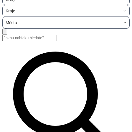
Kraje
Města