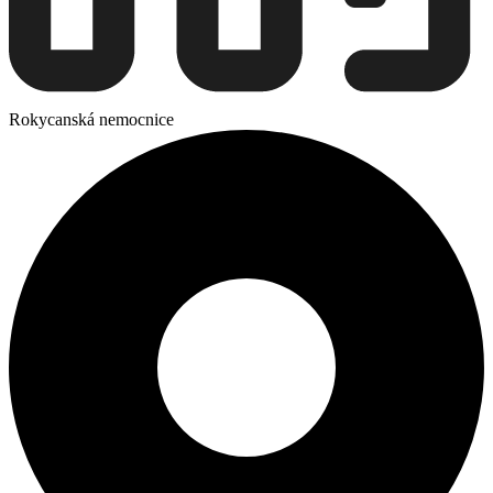
Rokycanská nemocnice