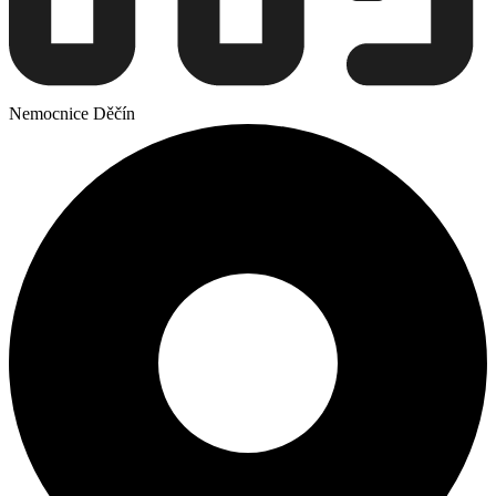
Nemocnice Děčín