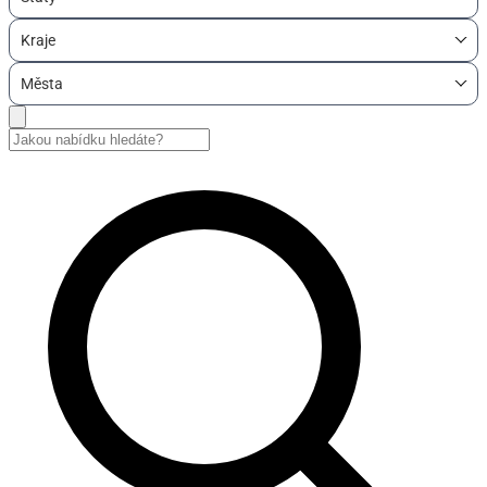
Kraje
Města