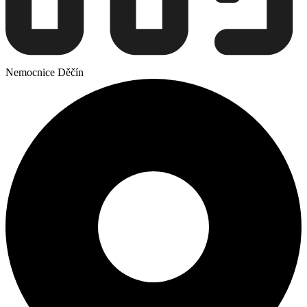
Nemocnice Děčín