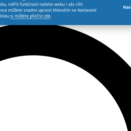
bu, měřit funkčnost našeho webu i vás cílit
Nas
ence můžete snadno upravit kliknutím na Nastavení
litiku
si můžete přečíst zde
.