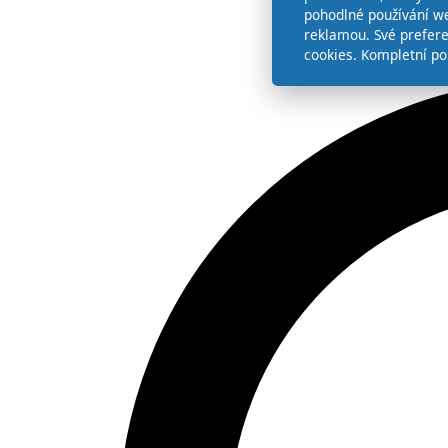
pohodlné používání we
reklamou. Své prefer
cookies. Kompletní po