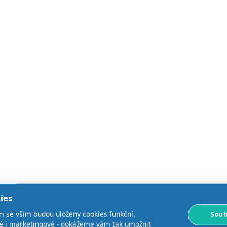
ies
m se vším budou uloženy cookies funkční,
Souh
ké i marketingové - dokážeme vám tak umožnit