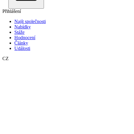
Přihlášení
Najít společnosti
Nabídky
Stáže
Hodnocení
Články
Události
CZ