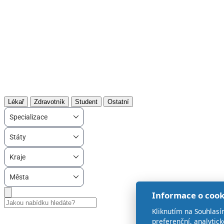
Lékař
Zdravotník
Student
Ostatní
Specializace
Státy
Kraje
Města
Informace o cook
Kliknutím na Souhlasí
preferenční, analytic