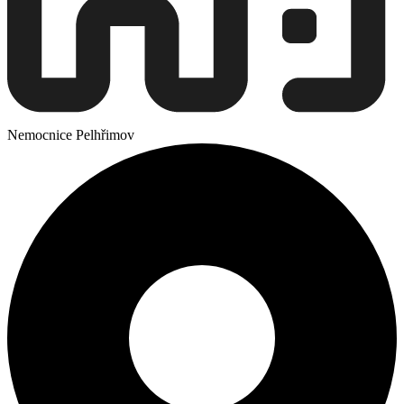
Nemocnice Pelhřimov