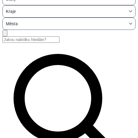
Kraje
Města