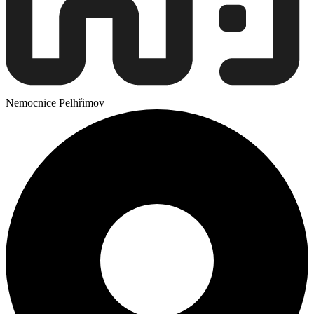
Nemocnice Pelhřimov