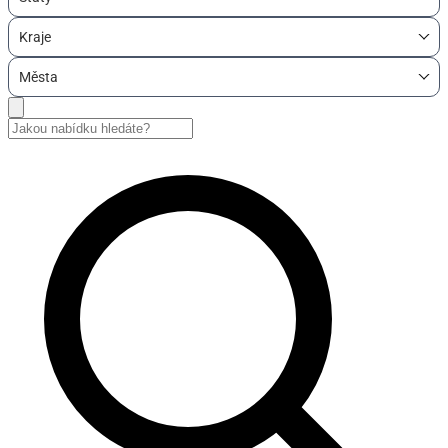
Kraje
Města