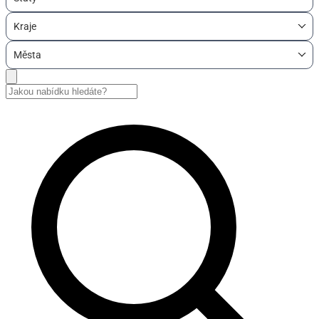
Kraje
Města