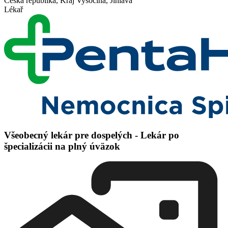
Česká republika, Kraj Vysočina, Jihlava
Lékař
Všeobecný lekár pre dospelých - Lekár po
špecializácii na plný úväzok