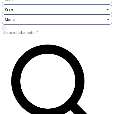
Kraje
Města