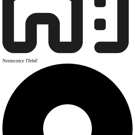
Nemocnice Třebíč