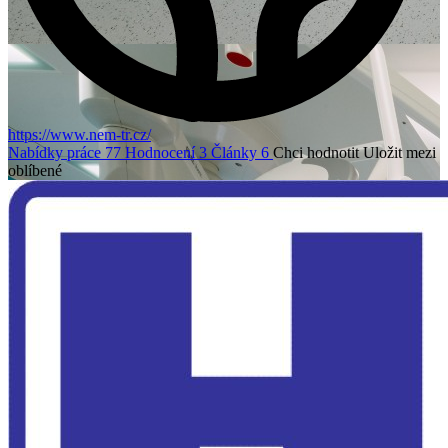
https://www.nem-tr.cz/
Nabídky práce
77
Hodnocení
3
Články
6
Chci hodnotit
Uložit mezi
oblíbené