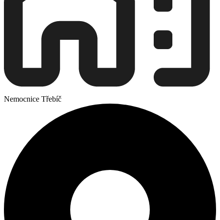
Nemocnice Třebíč