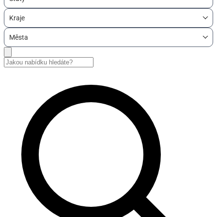
Kraje
Města