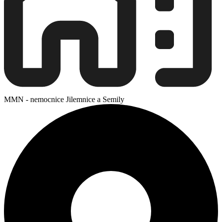
MMN - nemocnice Jilemnice a Semily