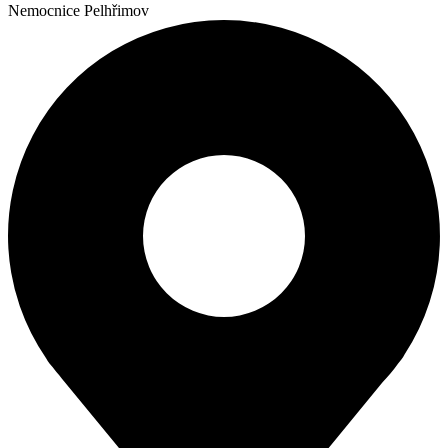
Nemocnice Pelhřimov