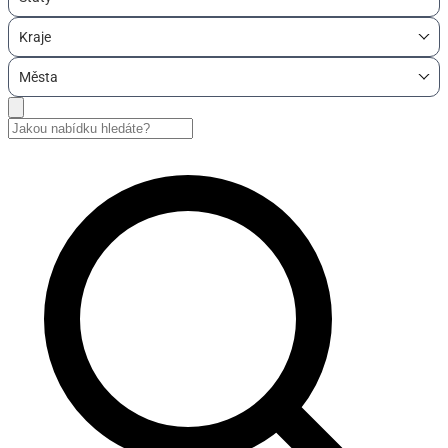
Kraje
Města