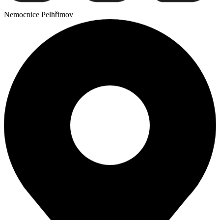
Nemocnice Pelhřimov