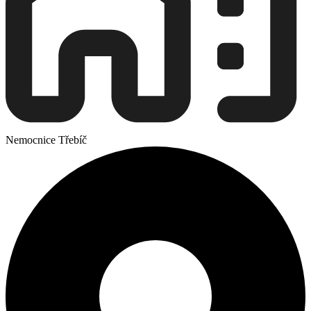
Nemocnice Třebíč