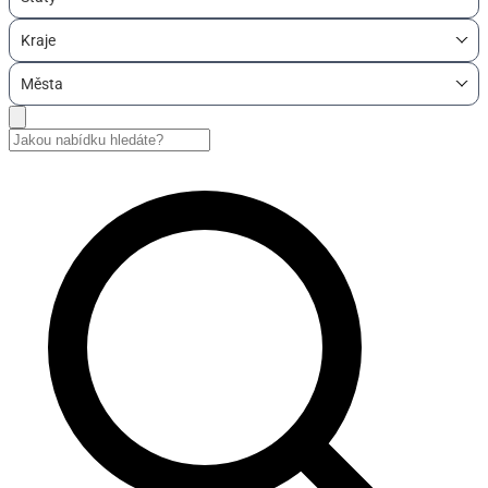
Kraje
Města