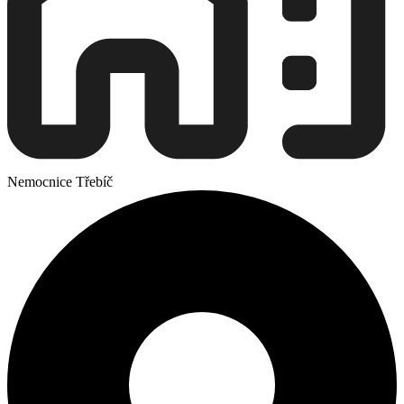
Nemocnice Třebíč