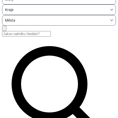
Kraje
Města