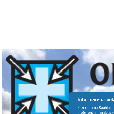
Informace o cook
Kliknutím na Souhlasí
preferenční, analytic