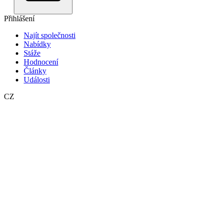
Přihlášení
Najít společnosti
Nabídky
Stáže
Hodnocení
Články
Události
CZ