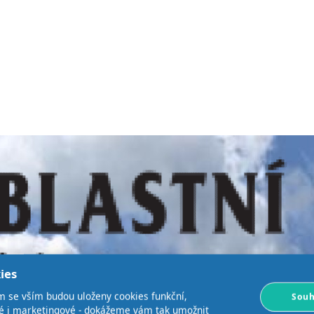
ies
m se vším budou uloženy cookies funkční,
Souh
ké i marketingové - dokážeme vám tak umožnit