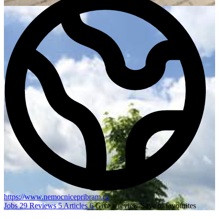
https://www.nemocnicepribram.cz
Jobs
29
Reviews
5
Articles
6
Give a review
Save to favourites