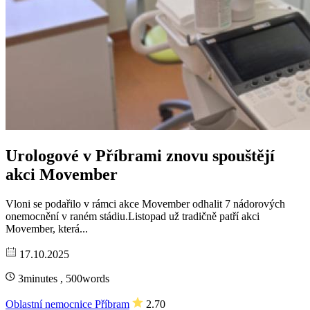
Urologové v Příbrami znovu spouštějí
akci Movember
Vloni se podařilo v rámci akce Movember odhalit 7 nádorových
onemocnění v raném stádiu.Listopad už tradičně patří akci
Movember, která...
17.10.2025
3minutes , 500words
Oblastní nemocnice Příbram
2.70