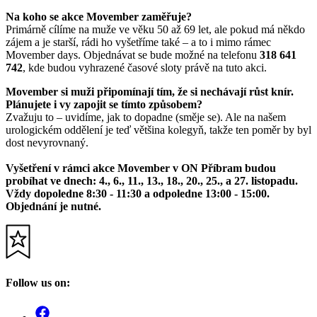
Na koho se akce Movember zaměřuje?
Primárně cílíme na muže ve věku 50 až 69 let, ale pokud má někdo
zájem a je starší, rádi ho vyšetříme také – a to i mimo rámec
Movember days. Objednávat se bude možné na telefonu
318 641
742
, kde budou vyhrazené časové sloty právě na tuto akci.
Movember si muži připomínají tím, že si nechávají růst knír.
Plánujete i vy zapojit se tímto způsobem?
Zvažuju to – uvidíme, jak to dopadne (směje se). Ale na našem
urologickém oddělení je teď většina kolegyň, takže ten poměr by byl
dost nevyrovnaný.
Vyšetření v rámci akce Movember v ON Příbram budou
probíhat ve dnech: 4., 6., 11., 13., 18., 20., 25., a 27. listopadu.
Vždy dopoledne 8:30 - 11:30 a odpoledne 13:00 - 15:00.
Objednání je nutné.
Follow us on: