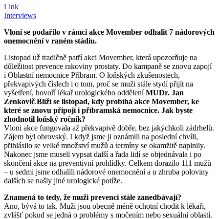
Link
Interviews
Vloni se podařilo v rámci akce Movember odhalit 7 nádorových
onemocnění v raném stádiu.
Listopad už tradičně patří akci Movember, která upozorňuje na
důležitost prevence rakoviny prostaty. Do kampaně se znovu zapojí
i Oblastní nemocnice Příbram. O loňských zkušenostech,
překvapivých číslech i o tom, proč se muži stále stydí přijít na
vyšetření, hovoří lékař urologického oddělení
MUDr. Jan
Zenkovič
.
Blíží se listopad, kdy probíhá akce Movember, ke
které se znovu připojí i příbramská nemocnice. Jak byste
zhodnotil loňský ročník?
Vloni akce fungovala až překvapivě dobře, bez jakýchkoli zádrhelů.
Zájem byl obrovský. I když jsme ji oznámili na poslední chvíli,
přihlásilo se velké množství mužů a termíny se okamžitě naplnily.
Nakonec jsme museli vypsat další a řada lidí se objednávala i po
skončení akce na preventivní prohlídky. Celkem dorazilo 111 mužů
– u sedmi jsme odhalili nádorové onemocnění a u zhruba poloviny
dalších se našly jiné urologické potíže.
Znamená to tedy, že muži prevenci stále zanedbávají?
Ano, bývá to tak. Muži jsou obecně méně ochotní chodit k lékaři,
zvlášť pokud se jedná o problémy s močením nebo sexuální oblastí.