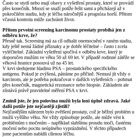
Často se stydí nebo mají obavy z vyšetření prostaty, které se provádí
přes konečník. Mnozí se snaží potíže řešit sami a přicházejí až v
pokročilém stadiu, kdy je léčba náročnější a prognóza horší. Přitom
včasná kontrola může zachránit život.
Přitom prvotní screening karcinomu prostaty probíhá jen z
odběru krve, že?
Přesně tak. Screening má za cíl odhalit onemocnění v raném stadiu,
kdy ještě nemá žádné příznaky a je dobře léčitelné – často i zcela
vyléčitelné. Základní vyšetření spočívá v odběru krve, který je
doporučen mužům ve věku 50 až 69 let. V případě rodinné zátěže se
věková hranice posouvá už na 45 let.
V krvi sledujeme hladinu PSA – prostatického specifického
antigenu. Pokud je zvýšená, pátráme po příčině. Nemusí jít vždy o
karcinom, ale je potřeba pokračovat v dalších vyšetřeních – pohmat
přes konečník, magnetická rezonance nebo biopsie. Základem ale
zůstává právě pravidelné měření PSA v krvi.
Zmínil jste, že jen polovina mužů byla loni úplně zdravá. Jaké
další potíže jste nejčastěji zjistili?
Nejčastějším nálezem bylo zvětšení prostaty, což je běžný problém u
mužů vyššího věku. Ne vždy způsobuje potíže, ale může vést k
problémům s močením – například slabšímu proudu moči, častému
močení nebo pocitu neúplného vyprázdnění. V těchto případech
jsme pacientům nabídli cílenou léčbu.