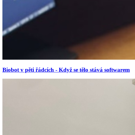
Biobot v pěti řádcích - Když se tělo stává softwarem