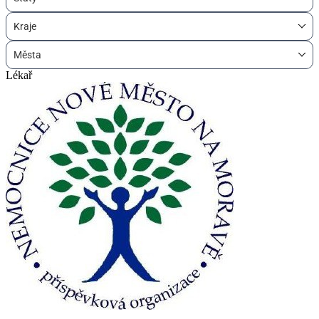
Kraje
Města
Lékař