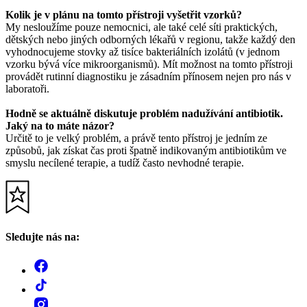
Kolik je v plánu na tomto přístroji vyšetřit vzorků?
My nesloužíme pouze nemocnici, ale také celé síti praktických,
dětských nebo jiných odborných lékařů v regionu, takže každý den
vyhodnocujeme stovky až tisíce bakteriálních izolátů (v jednom
vzorku bývá více mikroorganismů). Mít možnost na tomto přístroji
provádět rutinní diagnostiku je zásadním přínosem nejen pro nás v
laboratoři.
Hodně se aktuálně diskutuje problém nadužívání antibiotik.
Jaký na to máte názor?
Určitě to je velký problém, a právě tento přístroj je jedním ze
způsobů, jak získat čas proti špatně indikovaným antibiotikům ve
smyslu necílené terapie, a tudíž často nevhodné terapie.
Sledujte nás na: