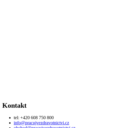
Kontakt
tel: +420 608 750 800
info@pracujvezdravotnictvi.cz
obchod@pracujvezdravotnictvi.cz
Adresa
Medical Insider s.r.o.
Hlavní 1434, Poštorná
691 41 Břeclav
Odkazy
O nás