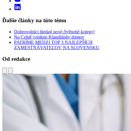
Ďalšie články na túto tému
Dobrovolníci hledají nové čtyřnohé kolegy!
Na Celně vznikne Klaudiánův domov
PATRÍME MEDZI TOP 3 NAJLEPŠÍCH
ZAMESTNÁVATEĽOV NA SLOVENSKU
Od redakce