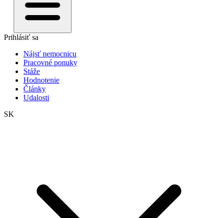
Prihlásiť sa
Nájsť nemocnicu
Pracovné ponuky
Stáže
Hodnotenie
Články
Udalosti
SK