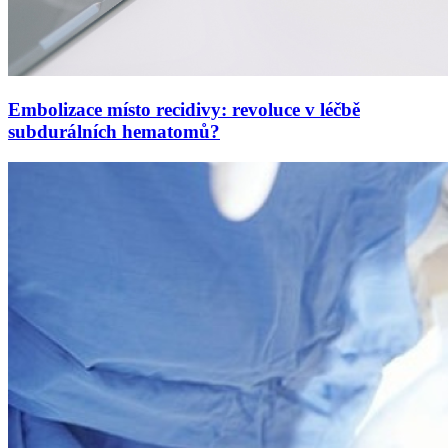
Embolizace místo recidivy: revoluce v léčbě
subdurálních hematomů?