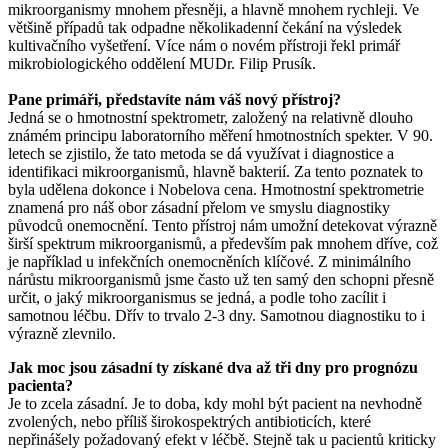
mikroorganismy mnohem přesněji, a hlavně mnohem rychleji. Ve
většině případů tak odpadne několikadenní čekání na výsledek
kultivačního vyšetření. Více nám o novém přístroji řekl primář
mikrobiologického oddělení MUDr. Filip Prusík.
Pane primáři, představíte nám váš nový přístroj?
Jedná se o hmotnostní spektrometr, založený na relativně dlouho
známém principu laboratorního měření hmotnostních spekter. V 90.
letech se zjistilo, že tato metoda se dá využívat i diagnostice a
identifikaci mikroorganismů, hlavně bakterií. Za tento poznatek to
byla udělena dokonce i Nobelova cena. Hmotnostní spektrometrie
znamená pro náš obor zásadní přelom ve smyslu diagnostiky
původců onemocnění. Tento přístroj nám umožní detekovat výrazně
širší spektrum mikroorganismů, a především pak mnohem dříve, což
je například u infekčních onemocněních klíčové. Z minimálního
nárůstu mikroorganismů jsme často už ten samý den schopni přesně
určit, o jaký mikroorganismus se jedná, a podle toho zacílit i
samotnou léčbu. Dřív to trvalo 2-3 dny. Samotnou diagnostiku to i
výrazně zlevnilo.
Jak moc jsou zásadní ty získané dva až tři dny pro prognózu
pacienta?
Je to zcela zásadní. Je to doba, kdy mohl být pacient na nevhodně
zvolených, nebo příliš širokospektrých antibioticích, které
nepřinášely požadovaný efekt v léčbě. Stejně tak u pacientů kriticky