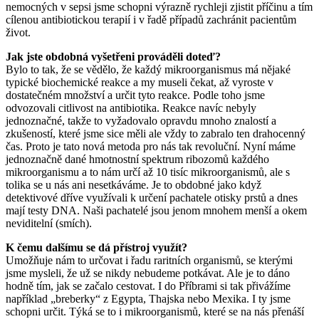
nemocných v sepsi jsme schopni výrazně rychleji zjistit příčinu a tím
cílenou antibiotickou terapií i v řadě případů zachránit pacientům
život.
Jak jste obdobná vyšetřeni prováděli doteď?
Bylo to tak, že se vědělo, že každý mikroorganismus má nějaké
typické biochemické reakce a my museli čekat, až vyroste v
dostatečném množství a určit tyto reakce. Podle toho jsme
odvozovali citlivost na antibiotika. Reakce navíc nebyly
jednoznačné, takže to vyžadovalo opravdu mnoho znalostí a
zkušeností, které jsme sice měli ale vždy to zabralo ten drahocenný
čas. Proto je tato nová metoda pro nás tak revoluční. Nyní máme
jednoznačně dané hmotnostní spektrum ribozomů každého
mikroorganismu a to nám určí až 10 tisíc mikroorganismů, ale s
tolika se u nás ani nesetkáváme. Je to obdobné jako když
detektivové dříve využívali k určení pachatele otisky prstů a dnes
mají testy DNA. Naši pachatelé jsou jenom mnohem menší a okem
neviditelní (smích).
K čemu dalšímu se dá přístroj využít?
Umožňuje nám to určovat i řadu raritních organismů, se kterými
jsme mysleli, že už se nikdy nebudeme potkávat. Ale je to dáno
hodně tím, jak se začalo cestovat. I do Příbrami si tak přivážíme
například „breberky“ z Egypta, Thajska nebo Mexika. I ty jsme
schopni určit. Týká se to i mikroorganismů, které se na nás přenáší