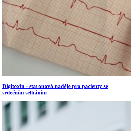
Digitoxin - staronová naděje pro pacienty se
srdečním selháním