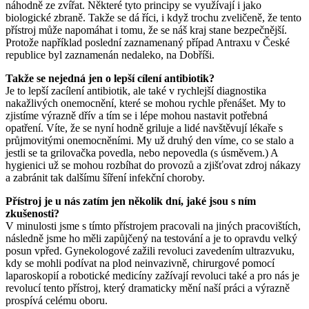
náhodně ze zvířat. Některé tyto principy se využívají i jako
biologické zbraně. Takže se dá říci, i když trochu zveličeně, že tento
přístroj může napomáhat i tomu, že se náš kraj stane bezpečnější.
Protože například poslední zaznamenaný případ Antraxu v České
republice byl zaznamenán nedaleko, na Dobříši.
Takže se nejedná jen o lepší cílení antibiotik?
Je to lepší zacílení antibiotik, ale také v rychlejší diagnostika
nakažlivých onemocnění, které se mohou rychle přenášet. My to
zjistíme výrazně dřív a tím se i lépe mohou nastavit potřebná
opatření. Víte, že se nyní hodně griluje a lidé navštěvují lékaře s
průjmovitými onemocněními. My už druhý den víme, co se stalo a
jestli se ta grilovačka povedla, nebo nepovedla (s úsměvem.) A
hygienici už se mohou rozbíhat do provozů a zjišťovat zdroj nákazy
a zabránit tak dalšímu šíření infekční choroby.
Přístroj je u nás zatím jen několik dní, jaké jsou s ním
zkušenosti?
V minulosti jsme s tímto přístrojem pracovali na jiných pracovištích,
následně jsme ho měli zapůjčený na testování a je to opravdu velký
posun vpřed. Gynekologové zažili revoluci zavedením ultrazvuku,
kdy se mohli podívat na plod neinvazivně, chirurgové pomocí
laparoskopií a robotické medicíny zažívají revoluci také a pro nás je
revolucí tento přístroj, který dramaticky mění naší práci a výrazně
prospívá celému oboru.