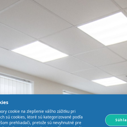
kies
ory cookie na zlepšenie vášho zážitku pri
ich sú cookies, ktoré sú kategorizované podľa
Súhla
ašom prehliadači, pretože sú nevyhnutné pre