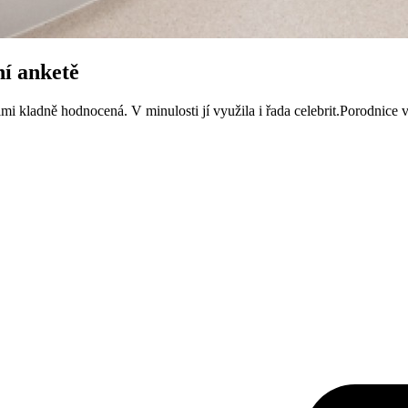
ní anketě
i kladně hodnocená. V minulosti jí využila i řada celebrit.Porodnice v.