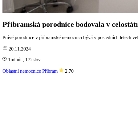
Příbramská porodnice bodovala v celostát
Právě porodnice v příbramské nemocnici bývá v posledních letech velm
20.11.2024
1minút , 172slov
Oblastní nemocnice Příbram
2.70