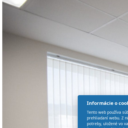
Informácie o coo
Tento web používa súb
prehliadaní webu. Z n
potreby, uložené vo v