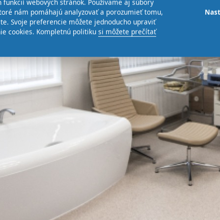
 funkcií webových stránok. Používame aj súbory
 ktoré nám pomáhajú analyzovať a porozumieť tomu,
Nast
te. Svoje preferencie môžete jednoducho upraviť
ie cookies. Kompletnú politiku
si môžete prečítať