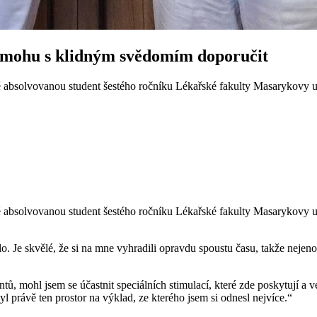
 mohu s klidným svědomím doporučit
absolvovanou student šestého ročníku Lékařské fakulty Masarykovy un
absolvovanou student šestého ročníku Lékařské fakulty Masarykovy uni
o. Je skvělé, že si na mne vyhradili opravdu spoustu času, takže nejen
ntů, mohl jsem se účastnit speciálních stimulací, které zde poskytují 
yl právě ten prostor na výklad, ze kterého jsem si odnesl nejvíce.“