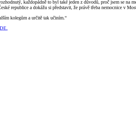
ozhodnutý, každopádně to byl také jeden z důvodů, proč jsem se na most
ské republice a dokážu si představit, že právě třeba nemocnice v Mos
ším kolegům a určitě tak učiním.“
ZDE.