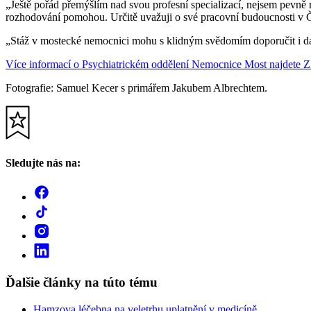
„Ještě pořád přemýšlím nad svou profesní specializací, nejsem pevně r
rozhodování pomohou. Určitě uvažuji o své pracovní budoucnosti v Če
„Stáž v mostecké nemocnici mohu s klidným svědomím doporučit i dal
Více informací o Psychiatrickém oddělení Nemocnice Most najdete 
Fotografie: Samuel Kecer s primářem Jakubem Albrechtem.
Sledujte nás na:
Ďalšie články na túto tému
Hamzova léčebna na veletrhu uplatnění v medicíně