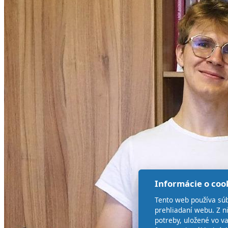
Informácie o coo
Tento web používa súb
prehliadaní webu. Z n
potreby, uložené vo v