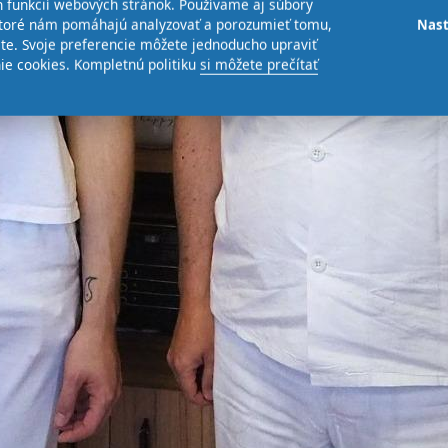
 funkcií webových stránok. Používame aj súbory
 ktoré nám pomáhajú analyzovať a porozumieť tomu,
Nast
te. Svoje preferencie môžete jednoducho upraviť
ie cookies. Kompletnú politiku
si môžete prečítať