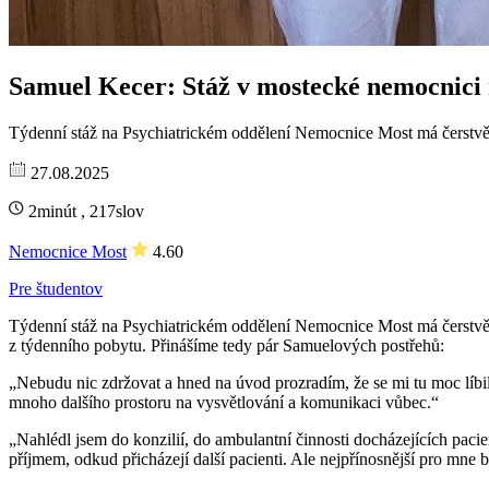
Samuel Kecer: Stáž v mostecké nemocnici
Týdenní stáž na Psychiatrickém oddělení Nemocnice Most má čerstvě 
27.08.2025
2minút , 217slov
Nemocnice Most
4.60
Pre študentov
Týdenní stáž na Psychiatrickém oddělení Nemocnice Most má čerstvě 
z týdenního pobytu. Přinášíme tedy pár Samuelových postřehů:
„Nebudu nic zdržovat a hned na úvod prozradím, že se mi tu moc líbil
mnoho dalšího prostoru na vysvětlování a komunikaci vůbec.“
„Nahlédl jsem do konzilií, do ambulantní činnosti docházejících pacie
příjmem, odkud přicházejí další pacienti. Ale nejpřínosnější pro mne b