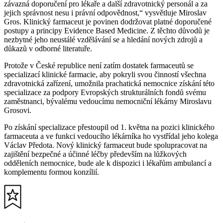
závazná doporučení pro lékaře a další zdravotnický personál a za
jejich správnost nesu i právní odpovědnost,“ vysvětluje Miroslav
Gros. Klinický farmaceut je povinen dodržovat platné doporučené
postupy a principy Evidence Based Medicine. Z těchto důvodů je
nezbytné jeho neustálé vzdělávání se a hledání nových zdrojů a
důkazů v odborné literatuře.
Protože v České republice není zatím dostatek farmaceutů se
specializací klinické farmacie, aby pokryli svou činností všechna
zdravotnická zařízení, umožnila prachatická nemocnice získání této
specializace za podpory Evropských strukturálních fondů svému
zaměstnanci, bývalému vedoucímu nemocniční lékárny Miroslavu
Grosovi.
Po získání specializace přestoupil od 1. května na pozici klinického
farmaceuta a ve funkci vedoucího lékárníka ho vystřídal jeho kolega
Václav Předota. Nový klinický farmaceut bude spolupracovat na
zajištění bezpečné a účinné léčby především na lůžkových
odděleních nemocnice, bude ale k dispozici i lékařům ambulancí a
komplementu formou konzílií.