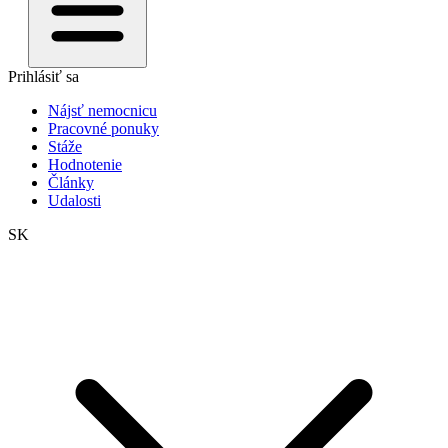
Prihlásiť sa
Nájsť nemocnicu
Pracovné ponuky
Stáže
Hodnotenie
Články
Udalosti
SK