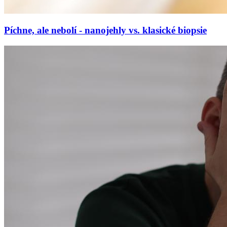
Píchne, ale nebolí - nanojehly vs. klasické biopsie