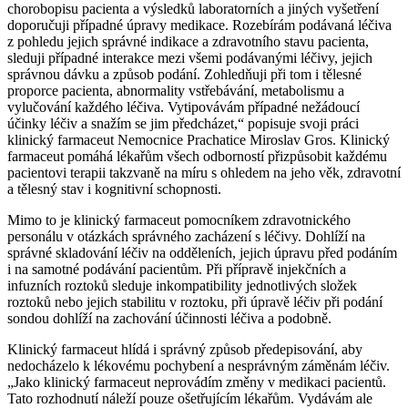
chorobopisu pacienta a výsledků laboratorních a jiných vyšetření
doporučuji případné úpravy medikace. Rozebírám podávaná léčiva
z pohledu jejich správné indikace a zdravotního stavu pacienta,
sleduji případné interakce mezi všemi podávanými léčivy, jejich
správnou dávku a způsob podání. Zohledňuji při tom i tělesné
proporce pacienta, abnormality vstřebávání, metabolismu a
vylučování každého léčiva. Vytipovávám případné nežádoucí
účinky léčiv a snažím se jim předcházet,“ popisuje svoji práci
klinický farmaceut Nemocnice Prachatice Miroslav Gros. Klinický
farmaceut pomáhá lékařům všech odborností přizpůsobit každému
pacientovi terapii takzvaně na míru s ohledem na jeho věk, zdravotní
a tělesný stav i kognitivní schopnosti.
Mimo to je klinický farmaceut pomocníkem zdravotnického
personálu v otázkách správného zacházení s léčivy. Dohlíží na
správné skladování léčiv na odděleních, jejich úpravu před podáním
i na samotné podávání pacientům. Při přípravě injekčních a
infuzních roztoků sleduje inkompatibility jednotlivých složek
roztoků nebo jejich stabilitu v roztoku, při úpravě léčiv při podání
sondou dohlíží na zachování účinnosti léčiva a podobně.
Klinický farmaceut hlídá i správný způsob předepisování, aby
nedocházelo k lékovému pochybení a nesprávným záměnám léčiv.
„Jako klinický farmaceut neprovádím změny v medikaci pacientů.
Tato rozhodnutí náleží pouze ošetřujícím lékařům. Vydávám ale