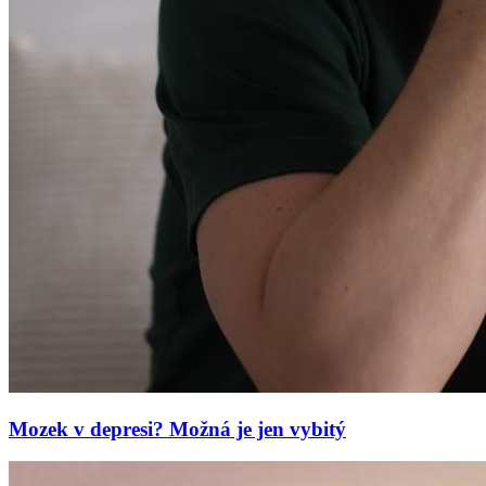
Mozek v depresi? Možná je jen vybitý