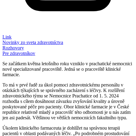
Link
Novinky zo sveta zdravotníctva
Rozhovory
Pre zdravotníkov
Se začátkem května letošního roku vzniklo v prachatické nemocnici
nové specializované pracoviště. Jedná se o pracoviště klinické
farmacie.
To má v prvé řadě za úkol pomoci zdravotnickému personálu v
otázkách týkajících se správného zacházení s léčivy. K rozšíření
zdravotnického týmu se Nemocnice Prachatice od 1. 5. 2024
rozhodla s cílem dosáhnout závazku zvyšování kvality a úrovně
poskytované péče pro pacienty. Obor klinické farmacie je v České
republice relativně mladý a pracovišť této odbornosti je u nás zatím
jen asi padesát. Většinou ve větších nemocnicích fakultního typu.
Úkolem klinického farmaceuta je dohlížet na správnou terapii
pacientů v oblasti podávaných léčiv. „Po podrobném prostudování