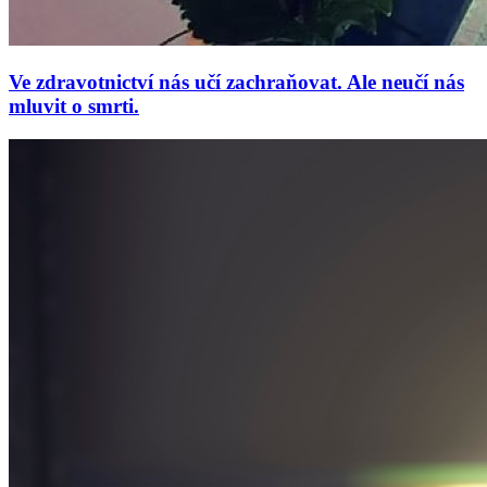
Ve zdravotnictví nás učí zachraňovat. Ale neučí nás
mluvit o smrti.