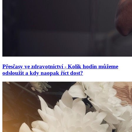
Přesčasy ve zdravotnictví - Kolik hodin můžeme
odsloužit a kdy naopak říct dost?