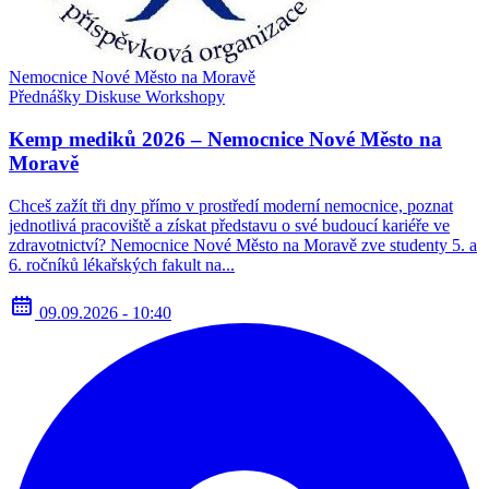
Nemocnice Nové Město na Moravě
Přednášky
Diskuse
Workshopy
Kemp mediků 2026 – Nemocnice Nové Město na
Moravě
Chceš zažít tři dny přímo v prostředí moderní nemocnice, poznat
jednotlivá pracoviště a získat představu o své budoucí kariéře ve
zdravotnictví? Nemocnice Nové Město na Moravě zve studenty 5. a
6. ročníků lékařských fakult na...
09.09.2026 - 10:40