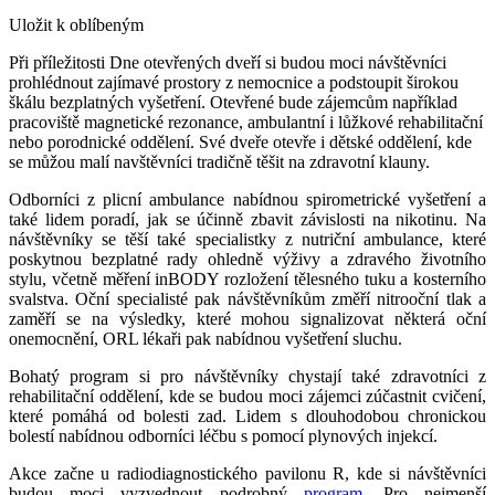
Uložit k oblíbeným
Při příležitosti Dne otevřených dveří si budou moci návštěvníci
prohlédnout zajímavé prostory z nemocnice a podstoupit širokou
škálu bezplatných vyšetření. Otevřené bude zájemcům například
pracoviště magnetické rezonance, ambulantní i lůžkové rehabilitační
nebo porodnické oddělení. Své dveře otevře i dětské oddělení, kde
se můžou malí navštěvníci tradičně těšit na zdravotní klauny.
Odborníci z plicní ambulance nabídnou spirometrické vyšetření a
také lidem poradí, jak se účinně zbavit závislosti na nikotinu. Na
návštěvníky se těší také specialistky z nutriční ambulance, které
poskytnou bezplatné rady ohledně výživy a zdravého životního
stylu, včetně měření inBODY rozložení tělesného tuku a kosterního
svalstva. Oční specialisté pak návštěvníkům změří nitrooční tlak a
zaměří se na výsledky, které mohou signalizovat některá oční
onemocnění, ORL lékaři pak nabídnou vyšetření sluchu.
Bohatý program si pro návštěvníky chystají také zdravotníci z
rehabilitační oddělení, kde se budou moci zájemci zúčastnit cvičení,
které pomáhá od bolesti zad. Lidem s dlouhodobou chronickou
bolestí nabídnou odborníci léčbu s pomocí plynových injekcí.
Akce začne u radiodiagnostického pavilonu R, kde si návštěvníci
budou moci vyzvednout podrobný
program
. Pro nejmenší