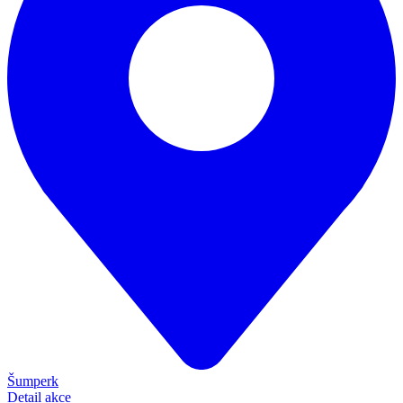
Šumperk
Detail akce