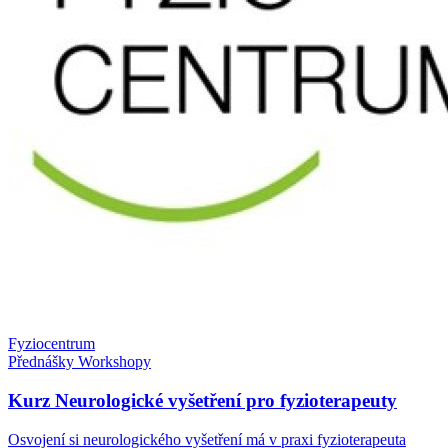
Fyziocentrum
Přednášky
Workshopy
Kurz Neurologické vyšetření pro fyzioterapeuty
Osvojení si neurologického vyšetření má v praxi fyzioterapeuta