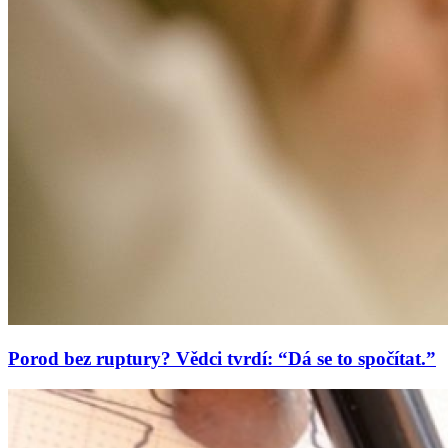
Porod bez ruptury? Vědci tvrdí: “Dá se to spočítat.”