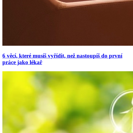
6 věcí, které musíš vyřídit, než nastoupíš do první
práce jako lékař