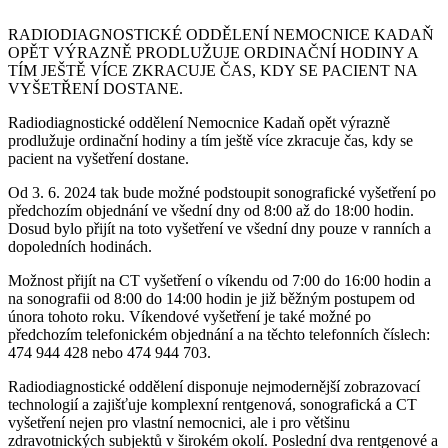
RADIODIAGNOSTICKÉ ODDĚLENÍ NEMOCNICE KADAŇ
OPĚT VÝRAZNĚ PRODLUŽUJE ORDINAČNÍ HODINY A
TÍM JEŠTĚ VÍCE ZKRACUJE ČAS, KDY SE PACIENT NA
VYŠETŘENÍ DOSTANE.
Radiodiagnostické oddělení Nemocnice Kadaň opět výrazně
prodlužuje ordinační hodiny a tím ještě více zkracuje čas, kdy se
pacient na vyšetření dostane.
Od 3. 6. 2024 tak bude možné podstoupit sonografické vyšetření po
předchozím objednání ve všední dny od 8:00 až do 18:00 hodin.
Dosud bylo přijít na toto vyšetření ve všední dny pouze v ranních a
dopoledních hodinách.
Možnost přijít na CT vyšetření o víkendu od 7:00 do 16:00 hodin a
na sonografii od 8:00 do 14:00 hodin je již běžným postupem od
února tohoto roku. Víkendové vyšetření je také možné po
předchozím telefonickém objednání a na těchto telefonních číslech:
474 944 428 nebo 474 944 703.
Radiodiagnostické oddělení disponuje nejmodernější zobrazovací
technologií a zajišťuje komplexní rentgenová, sonografická a CT
vyšetření nejen pro vlastní nemocnici, ale i pro většinu
zdravotnických subjektů v širokém okolí. Poslední dva rentgenové a