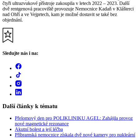
čtyři ultrazvukové přístroje zakoupila v letech 2022 – 2023. Další
dvě rentgenová pracoviště provozuje Nemocnice Kadaň v Klášterci
nad Ohří a ve Vejprtech, kam je možné dostavit se také bez
objednání.
Sledujte nás i na:
Další články k tématu
Přelomový den pro POLIKLINIKU AGEL: Zahájila provoz
nové magnetické rezonance
Akutní bolest a její léčba
Příbramská nemocnice získala dvě nové kamery pro nukleární