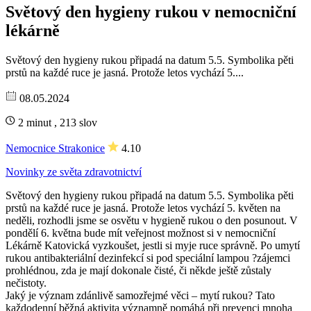
Světový den hygieny rukou v nemocniční
lékárně
Světový den hygieny rukou připadá na datum 5.5. Symbolika pěti
prstů na každé ruce je jasná. Protože letos vychází 5....
08.05.2024
2 minut , 213 slov
Nemocnice Strakonice
4.10
Novinky ze světa zdravotnictví
Světový den hygieny rukou připadá na datum 5.5. Symbolika pěti
prstů na každé ruce je jasná. Protože letos vychází 5. květen na
neděli, rozhodli jsme se osvětu v hygieně rukou o den posunout. V
pondělí 6. května bude mít veřejnost možnost si v nemocniční
Lékárně Katovická vyzkoušet, jestli si myje ruce správně. Po umytí
rukou antibakteriální dezinfekcí si pod speciální lampou ?zájemci
prohlédnou, zda je mají dokonale čisté, či někde ještě zůstaly
nečistoty.
Jaký je význam zdánlivě samozřejmé věci – mytí rukou? Tato
každodenní běžná aktivita významně pomáhá při prevenci mnoha