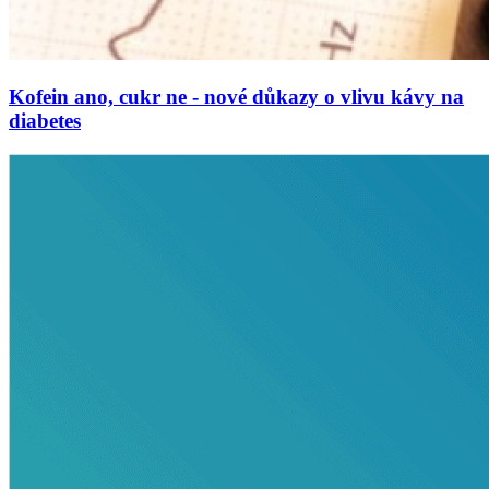
Kofein ano, cukr ne - nové důkazy o vlivu kávy na
diabetes