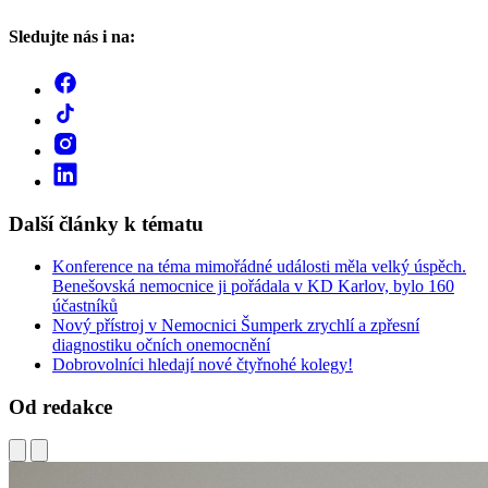
Sledujte nás i na:
Další články k tématu
Konference na téma mimořádné události měla velký úspěch.
Benešovská nemocnice ji pořádala v KD Karlov, bylo 160
účastníků
Nový přístroj v Nemocnici Šumperk zrychlí a zpřesní
diagnostiku očních onemocnění
Dobrovolníci hledají nové čtyřnohé kolegy!
Od redakce