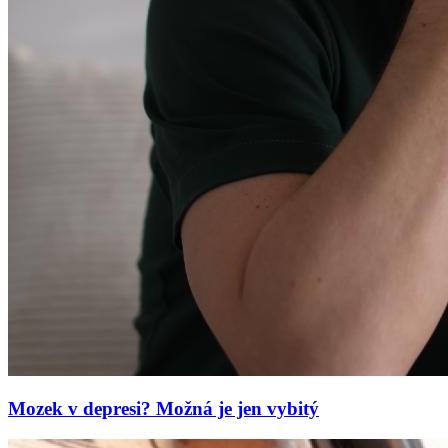
Mozek v depresi? Možná je jen vybitý