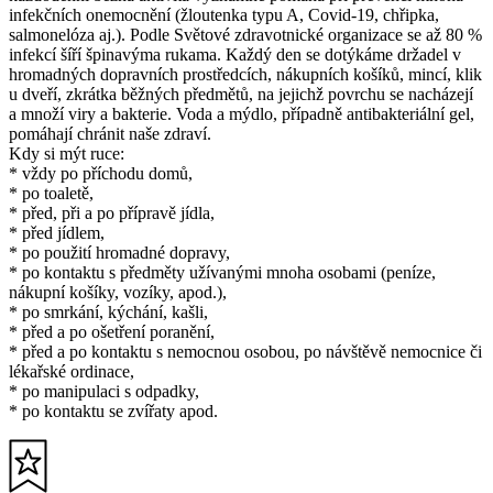
infekčních onemocnění (žloutenka typu A, Covid-19, chřipka,
salmonelóza aj.). Podle Světové zdravotnické organizace se až 80 %
infekcí šíří špinavýma rukama. Každý den se dotýkáme držadel v
hromadných dopravních prostředcích, nákupních košíků, mincí, klik
u dveří, zkrátka běžných předmětů, na jejichž povrchu se nacházejí
a množí viry a bakterie. Voda a mýdlo, případně antibakteriální gel,
pomáhají chránit naše zdraví.
Kdy si mýt ruce:
* vždy po příchodu domů,
* po toaletě,
* před, při a po přípravě jídla,
* před jídlem,
* po použití hromadné dopravy,
* po kontaktu s předměty užívanými mnoha osobami (peníze,
nákupní košíky, vozíky, apod.),
* po smrkání, kýchání, kašli,
* před a po ošetření poranění,
* před a po kontaktu s nemocnou osobou, po návštěvě nemocnice či
lékařské ordinace,
* po manipulaci s odpadky,
* po kontaktu se zvířaty apod.