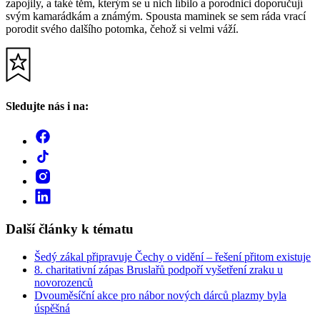
zapojily, a také těm, kterým se u nich líbilo a porodnici doporučují
svým kamarádkám a známým. Spousta maminek se sem ráda vrací
porodit svého dalšího potomka, čehož si velmi váží.
Sledujte nás i na:
Další články k tématu
Šedý zákal připravuje Čechy o vidění – řešení přitom existuje
8. charitativní zápas Bruslařů podpoří vyšetření zraku u
novorozenců
Dvouměsíční akce pro nábor nových dárců plazmy byla
úspěšná