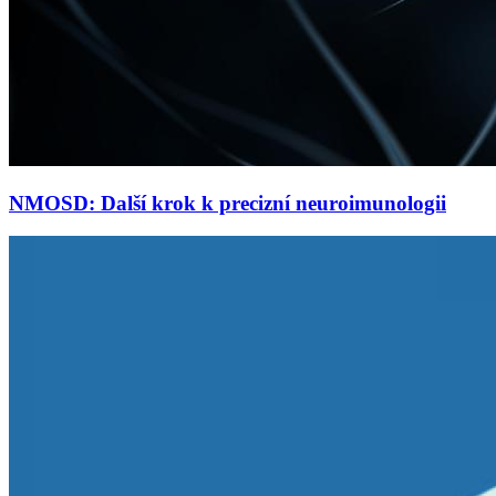
NMOSD: Další krok k precizní neuroimunologii