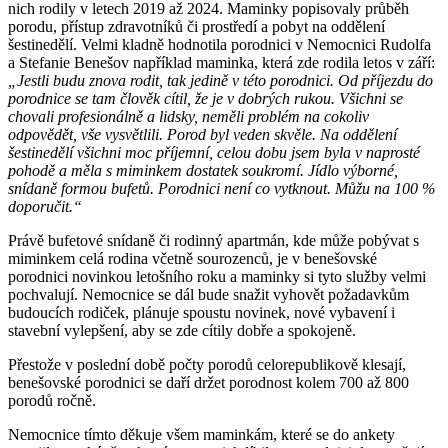
nich rodily v letech 2019 až 2024. Maminky popisovaly průběh
porodu, přístup zdravotníků či prostředí a pobyt na oddělení
šestinedělí. Velmi kladně hodnotila porodnici v Nemocnici Rudolfa
a Stefanie Benešov například maminka, která zde rodila letos v září:
„Jestli budu znova rodit, tak jedině v této porodnici. Od příjezdu do
porodnice se tam člověk cítil, že je v dobrých rukou. Všichni se
chovali profesionálně a lidsky, neměli problém na cokoliv
odpovědět, vše vysvětlili. Porod byl veden skvěle. Na oddělení
šestinedělí všichni moc příjemní, celou dobu jsem byla v naprosté
pohodě a měla s miminkem dostatek soukromí. Jídlo výborné,
snídaně formou bufetů. Porodnici není co vytknout. Můžu na 100 %
doporučit.“
Právě bufetové snídaně či rodinný apartmán, kde může pobývat s
miminkem celá rodina včetně sourozenců, je v benešovské
porodnici novinkou letošního roku a maminky si tyto služby velmi
pochvalují. Nemocnice se dál bude snažit vyhovět požadavkům
budoucích rodiček, plánuje spoustu novinek, nové vybavení i
stavební vylepšení, aby se zde cítily dobře a spokojeně.
Přestože v poslední době počty porodů celorepublikově klesají,
benešovské porodnici se daří držet porodnost kolem 700 až 800
porodů ročně.
Nemocnice tímto děkuje všem maminkám, které se do ankety