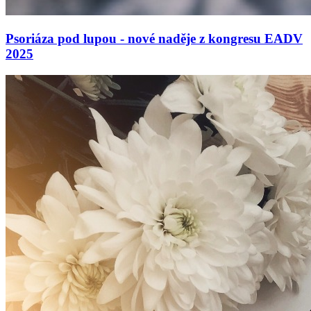
Psoriáza pod lupou - nové naděje z kongresu EADV
2025