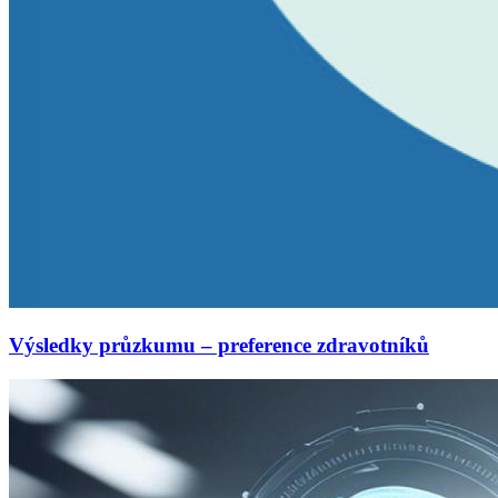
Výsledky průzkumu – preference zdravotníků