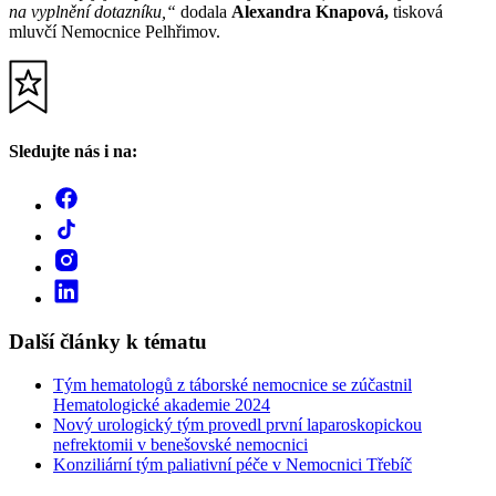
na vyplnění dotazníku,“
dodala
Alexandra Knapová,
tisková
mluvčí Nemocnice Pelhřimov.
Sledujte nás i na:
Další články k tématu
Tým hematologů z táborské nemocnice se zúčastnil
Hematologické akademie 2024
Nový urologický tým provedl první laparoskopickou
nefrektomii v benešovské nemocnici
Konziliární tým paliativní péče v Nemocnici Třebíč