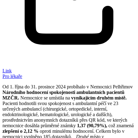
Link
Pro lékaře
Od 1. října do 31. prosince 2024 probíhalo v Nemocnici Pelhřimov
Národního hodnocení spokojenosti ambulantních pacientů
MZČR.
Nemocnice se umístila na
vynikajícím druhém místě.
Pacienti hodnotili svou spokojenost s ambulantní péčí ve 23
určených ambulancí (chirurgické, ortopedické, interní,
endoktrinologické, hematologické, urologické a dalších),
prostřednictvím anonymních dotazníků přes QR kód, ve kterých
nemocnice dosáhla průměrné známky
1,37 (90,79%),
což znamená
zlepšení o 2,12 %
oproti minulému hodnocení. Celkem bylo v
nemocnici vyplněno 185 dotazníků.
„Druhé místo v