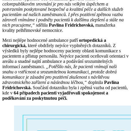
celorepublikovém srovnání je pro nás velkým úspěchem a
potvrzením poskytované bezpečné a kvalitní péče a dalších služeb
pacientům od našich zaměstnanců. I přes pozitivní zpětnou vazbu
zároveň vnímáme i podněty pacientů k dalšímu zlepšení a stále na
nich pracujeme,“
sdělila
Pavlína Fridrichovská,
manažerka
kvality pelhřimovské nemocnice.
Mezi nejlépe hodnocené ambulance patří
ortopedická a
chirurgická,
které obdržely nejvíce vyplněných dotazníků. Z
výsledků byly nejlépe hodnoceny pacienty oblasti komunikace s
pacientem a přístup personálu. Nejvíce pacienti oceňovali orientaci v
areálu a snadné najití ambulance a podávání srozumitelných
informací zaměstnanci.
„Potěšilo nás, že pacienti vnímají naši
snahu o vstřícnost a srozumitelnou komunikaci, protože dobrá
komunikace je zásadní pro pozitivní zkušenost s návštěvou
zdravotnického zařízení a následnou léčbou,“
doplnila
Pavlína
Fridrichovská.
Součástí dotazníku byla i zpětná vazba od pacientů,
kde v
64 případech pacienti vyjadřovali spokojenost a
poděkování za poskytnutou péči.