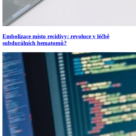
Embolizace místo recidivy: revoluce v léčbě
subdurálních hematomů?