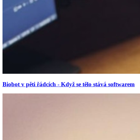
Biobot v pěti řádcích - Když se tělo stává softwarem