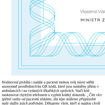
Hodnocení probíhá i nadále a pacienti mohou svůj názor sdělit
anonymně prostřednictvím QR kódů, které jsou umístěny přímo v
ambulancích i na vydaných lékařských zprávách. Stačí kód
naskenovat chytrým telefonem a vyplnit krátký dotazník.
„Čím více
zpětné vazby od pacientů získáme, tím lépe můžeme přizpůsobit
naše služby jejich potřebám. Děkujeme všem, kteří si najdou chvíli