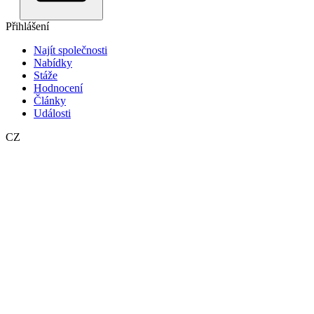
Přihlášení
Najít společnosti
Nabídky
Stáže
Hodnocení
Články
Události
CZ