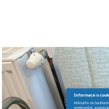
Informace o cook
Kliknutím na Souhlasí
preferenční, analytic