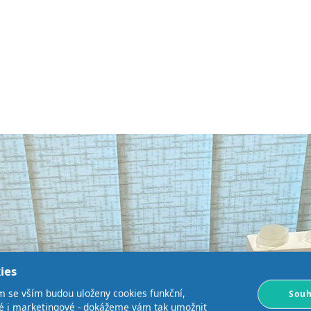
ies
m se vším budou uloženy cookies funkční,
Souh
ké i marketingové - dokážeme vám tak umožnit