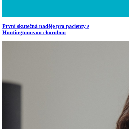
První skutečná naděje pro pacienty s
Huntingtonovou chorobou