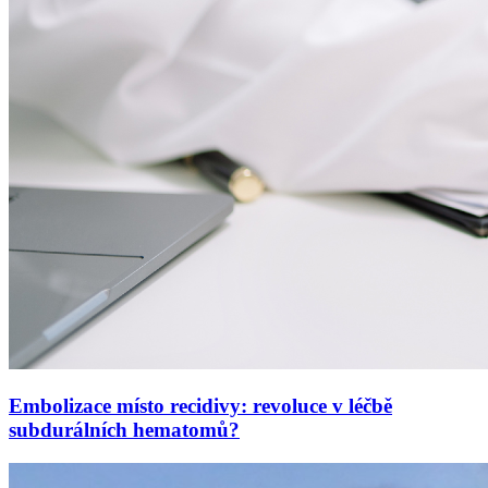
Embolizace místo recidivy: revoluce v léčbě
subdurálních hematomů?