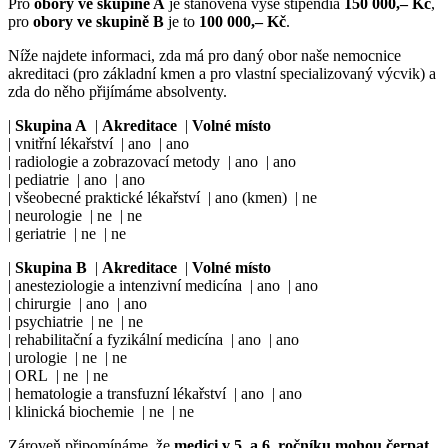
Pro
obory ve skupině A
je stanovena výše stipendia
150 000,– Kč
,
pro
obory ve skupině B
je to
100 000,– Kč
.
Níže najdete informaci, zda má pro daný obor naše nemocnice
akreditaci (pro základní kmen a pro vlastní specializovaný výcvik) a
zda do něho přijímáme absolventy.
|
Skupina A
|
Akreditace
|
Volné místo
| vnitřní lékařství | ano | ano
| radiologie a zobrazovací metody | ano | ano
| pediatrie | ano | ano
| všeobecné praktické lékařství | ano (kmen) | ne
| neurologie | ne | ne
| geriatrie | ne | ne
|
Skupina B
|
Akreditace
|
Volné místo
| anesteziologie a intenzivní medicína | ano | ano
| chirurgie | ano | ano
| psychiatrie | ne | ne
| rehabilitační a fyzikální medicína | ano | ano
| urologie | ne | ne
| ORL | ne | ne
| hematologie a transfuzní lékařství | ano | ano
| klinická biochemie | ne | ne
Zároveň připomínáme, že
medici v 5. a 6. ročníku mohou čerpat