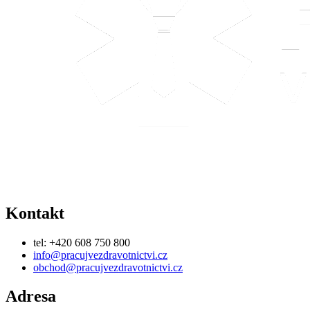
Kontakt
tel: +420 608 750 800
info@pracujvezdravotnictvi.cz
obchod@pracujvezdravotnictvi.cz
Adresa
Medical Insider s.r.o.
Hlavní 1434, Poštorná
691 41 Břeclav
Odkazy
O nás
Zásady Cookies
Obchodní podmínky
Zásady ochrany osobních údajů
Nastavení Cookies