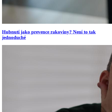
Hubnutí jako prevence rakoviny? Není to tak
jednoduché