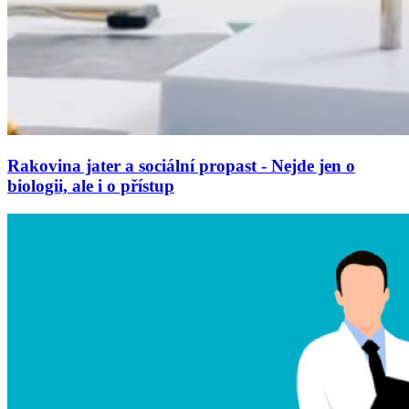
Rakovina jater a sociální propast - Nejde jen o
biologii, ale i o přístup