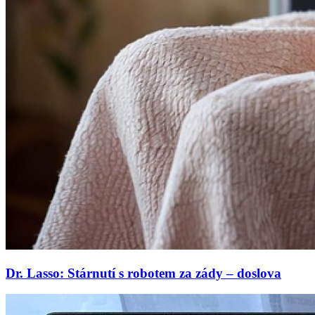
Dr. Lasso: Stárnutí s robotem za zády – doslova