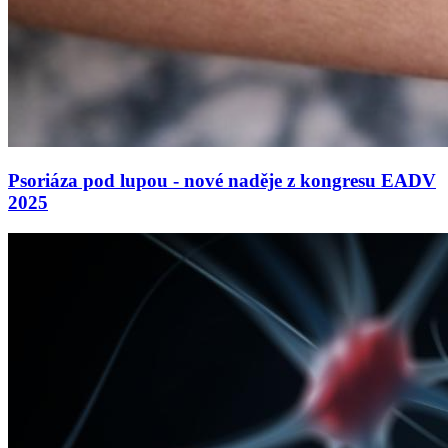
Psoriáza pod lupou - nové naděje z kongresu EADV
2025