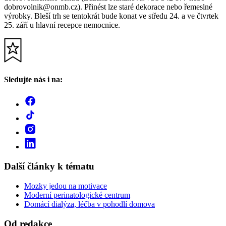
dobrovolnik@onmb.cz). Přinést lze staré dekorace nebo řemeslné
výrobky. Bleší trh se tentokrát bude konat ve středu 24. a ve čtvrtek
25. září u hlavní recepce nemocnice.
Sledujte nás i na:
Další články k tématu
Mozky jedou na motivace
Moderní perinatologické centrum
Domácí dialýza, léčba v pohodlí domova
Od redakce