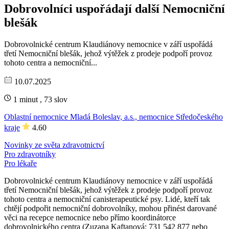
Dobrovolníci uspořádají další Nemocniční
blešák
Dobrovolnické centrum Klaudiánovy nemocnice v září uspořádá
třetí Nemocniční blešák, jehož výtěžek z prodeje podpoří provoz
tohoto centra a nemocniční...
10.07.2025
1 minut , 73 slov
Oblastní nemocnice Mladá Boleslav, a.s., nemocnice Středočeského
kraje
4.60
Novinky ze světa zdravotnictví
Pro zdravotníky
Pro lékaře
Dobrovolnické centrum Klaudiánovy nemocnice v září uspořádá
třetí Nemocniční blešák, jehož výtěžek z prodeje podpoří provoz
tohoto centra a nemocniční canisterapeutické psy. Lidé, kteří tak
chtějí podpořit nemocniční dobrovolníky, mohou přinést darované
věci na recepce nemocnice nebo přímo koordinátorce
dobrovolnického centra (Zuzana Kaftanová: 731 542 877 nebo