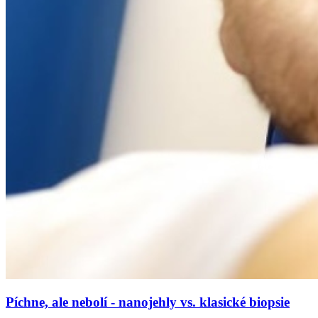
Píchne, ale nebolí - nanojehly vs. klasické biopsie