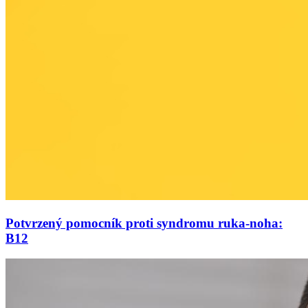
Potvrzený pomocník proti syndromu ruka-noha:
B12