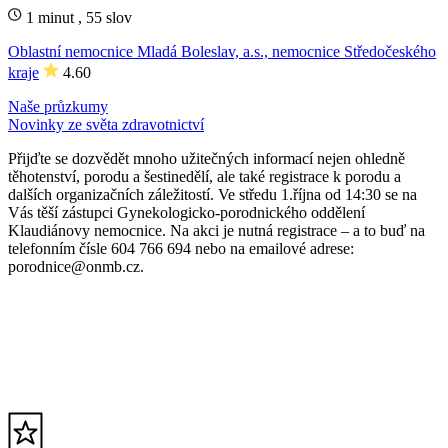
1 minut , 55 slov
Oblastní nemocnice Mladá Boleslav, a.s., nemocnice Středočeského
kraje
4.60
Naše průzkumy
Novinky ze světa zdravotnictví
Přijďte se dozvědět mnoho užitečných informací nejen ohledně
těhotenství, porodu a šestinedělí, ale také registrace k porodu a
dalších organizačních záležitostí. Ve středu 1.října od 14:30 se na
Vás těší zástupci Gynekologicko-porodnického oddělení
Klaudiánovy nemocnice. Na akci je nutná registrace – a to buď na
telefonním čísle 604 766 694 nebo na emailové adrese:
porodnice@onmb.cz.