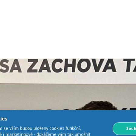
ies
m se vším budou uloženy cookies funkční,
Souh
ké i marketingové - dokážeme vám tak umožnit