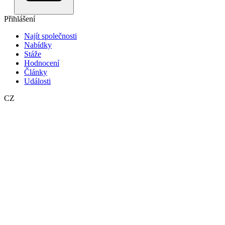
Přihlášení
Najít společnosti
Nabídky
Stáže
Hodnocení
Články
Události
CZ