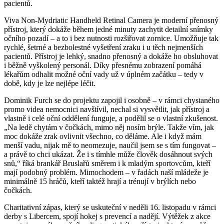
pacientů.
Viva Non-Mydriatic Handheld Retinal Camera je moderní přenosný
přístroj, který dokáže během jedné minuty zachytit detailní snímky
očního pozadí – a to i bez nutnosti rozšiřovat zornice. Umožňuje tak
rychlé, šetrné a bezbolestné vyšetření zraku i u těch nejmenších
pacientů. Přístroj je lehký, snadno přenosný a dokáže ho obsluhovat
i běžně vyškolený personál. Díky přesnému zobrazení pomáhá
lékařům odhalit možné oční vady už v úplném začátku – tedy v
době, kdy je lze nejlépe léčit.
Dominik Furch se do projektu zapojil i osobně – v rámci chystaného
promo videa nemocnici navštívil, nechal si vysvětlit, jak přístroj a
vlastně i celé oční oddělení funguje, a podělil se o vlastní zkušenost.
„Na ledě chytám v čočkách, mimo něj nosím brýle. Takže vím, jak
moc dokáže zrak ovlivnit všechno, co děláme. Ale i když mám
menší vadu, nijak mě to neomezuje, naučil jsem se s tím fungovat –
a právě to chci ukázat. Že i s tímhle může člověk dosáhnout svých
snů,“ říká brankář Bruslařů směrem i k mladým sportovcům, kteří
mají podobný problém. Mimochodem – v řadách naší mládeže je
minimálně 15 hráčů, kteří taktéž hrají a trénují v brýlích nebo
čočkách.
Charitativní zápas, který se uskuteční v neděli 16. listopadu v rámci
derby s Libercem, spojí hokej s prevencí a nadějí. Výtěžek z akce