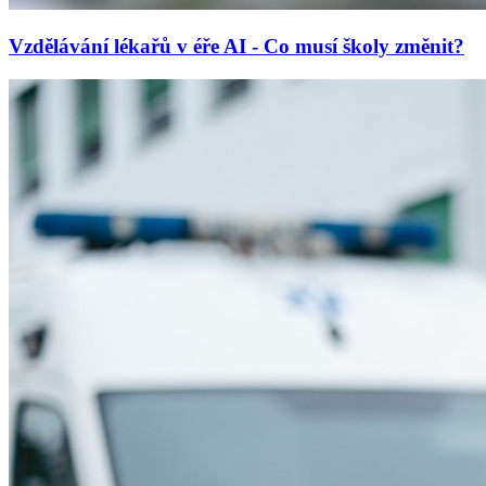
Vzdělávání lékařů v éře AI - Co musí školy změnit?