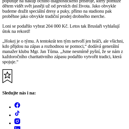
poputuje na nákup očního diagnostického přístroje, který pomůže
dětem vidět svět jasněji už od prvních dní života. Jako obvykle
budeme dražit speciální dresy a puky, přímo na stadionu pak
proběhne jako obvykle tradiční prodej drobného merche.
Loni se podařilo vybrat 204 000 Kč. Letos tak Bruslaři vyhlašují
útok na rekord!
„Hokej je o týmu. A tentokrát ten tým netvoří jen hráči, ale všichni,
kdo přijdou na zápas a rozhodnou se pomoci,“ dodává generální
manažer klubu Mgr. Jan Tůma. „Jsme nesmírně pyšní, že se nám z
každoročního charitativního zápasu podařilo vytvořit tradici, která
spojuje.“
Sledujte nás i na: