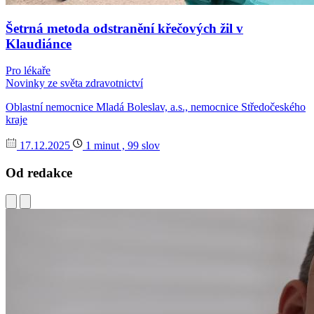
Šetrná metoda odstranění křečových žil v
Klaudiánce
Pro lékaře
Novinky ze světa zdravotnictví
Oblastní nemocnice Mladá Boleslav, a.s., nemocnice Středočeského
kraje
17.12.2025
1 minut , 99 slov
Od redakce