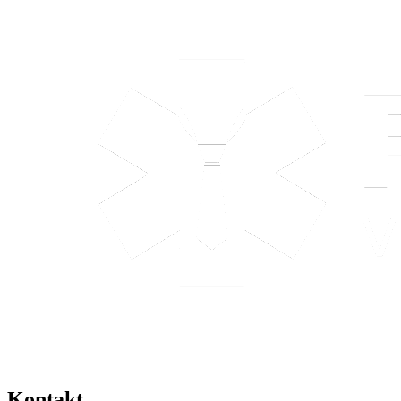
Kontakt
tel: +420 608 750 800
info@pracujvezdravotnictvi.cz
obchod@pracujvezdravotnictvi.cz
Adresa
Medical Insider s.r.o.
Hlavní 1434, Poštorná
691 41 Břeclav