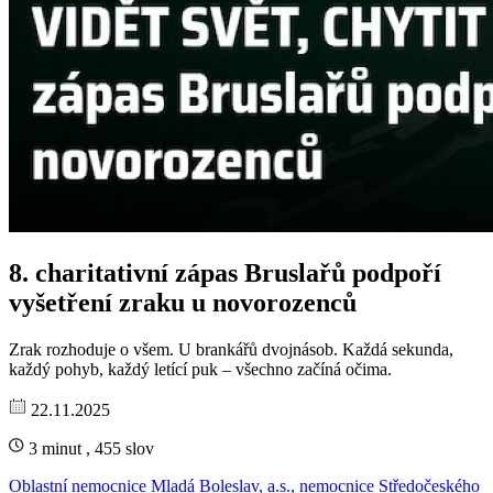
8. charitativní zápas Bruslařů podpoří
vyšetření zraku u novorozenců
Zrak rozhoduje o všem. U brankářů dvojnásob. Každá sekunda,
každý pohyb, každý letící puk – všechno začíná očima.
22.11.2025
3 minut , 455 slov
Oblastní nemocnice Mladá Boleslav, a.s., nemocnice Středočeského