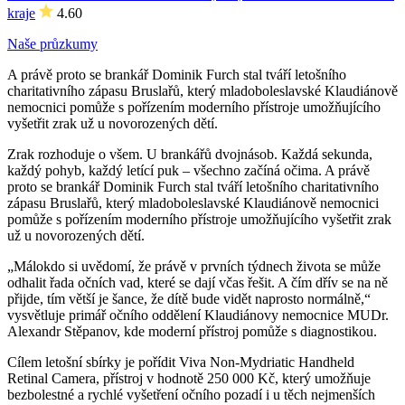
kraje
4.60
Naše průzkumy
A právě proto se brankář Dominik Furch stal tváří letošního
charitativního zápasu Bruslařů, který mladoboleslavské Klaudiánově
nemocnici pomůže s pořízením moderního přístroje umožňujícího
vyšetřit zrak už u novorozených dětí.
Zrak rozhoduje o všem. U brankářů dvojnásob. Každá sekunda,
každý pohyb, každý letící puk – všechno začíná očima. A právě
proto se brankář Dominik Furch stal tváří letošního charitativního
zápasu Bruslařů, který mladoboleslavské Klaudiánově nemocnici
pomůže s pořízením moderního přístroje umožňujícího vyšetřit zrak
už u novorozených dětí.
„Málokdo si uvědomí, že právě v prvních týdnech života se může
odhalit řada očních vad, které se dají včas řešit. A čím dřív se na ně
přijde, tím větší je šance, že dítě bude vidět naprosto normálně,“
vysvětluje primář očního oddělení Klaudiánovy nemocnice MUDr.
Alexandr Stěpanov, kde moderní přístroj pomůže s diagnostikou.
Cílem letošní sbírky je pořídit Viva Non-Mydriatic Handheld
Retinal Camera, přístroj v hodnotě 250 000 Kč, který umožňuje
bezbolestné a rychlé vyšetření očního pozadí i u těch nejmenších