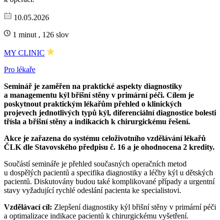
10.05.2026
1 minut , 126 slov
MY CLINIC
Pro lékaře
Seminář je zaměřen na praktické aspekty diagnostiky
a managementu kýl břišní stěny v primární péči. Cílem je
poskytnout praktickým lékařům přehled o klinických
projevech jednotlivých typů kýl, diferenciální diagnostice bolesti
třísla a břišní stěny a indikacích k chirurgickému řešení.
Akce je zařazena do systému celoživotního vzdělávání lékařů
ČLK dle Stavovského předpisu č. 16 a je ohodnocena 2 kredity.
Součástí semináře je přehled současných operačních metod
u dospělých pacientů a specifika diagnostiky a léčby kýl u dětských
pacientů. Diskutovány budou také komplikované případy a urgentní
stavy vyžadující rychlé odeslání pacienta ke specialistovi.
Vzdělávací cíl:
Zlepšení diagnostiky kýl břišní stěny v primární péči
a optimalizace indikace pacientů k chirurgickému vyšetření.