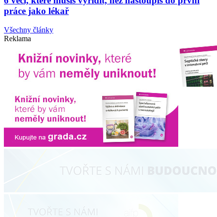
6 věcí, které musíš vyřídit, než nastoupíš do první
práce jako lékař
Všechny články
Reklama