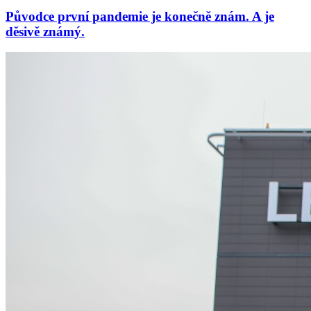
Původce první pandemie je konečně znám. A je
děsivě známý.