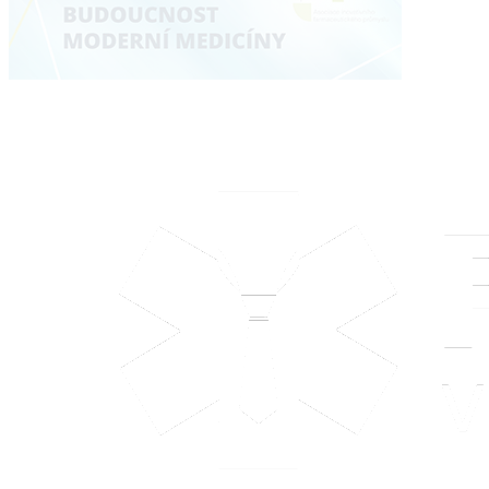
Kontakt
tel: +420 608 750 800
info@pracujvezdravotnictvi.cz
obchod@pracujvezdravotnictvi.cz