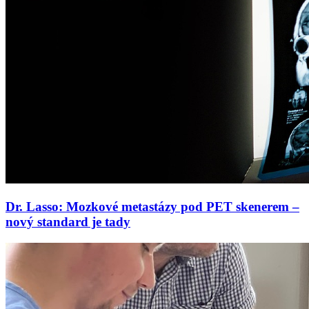
Dr. Lasso: Mozkové metastázy pod PET skenerem –
nový standard je tady