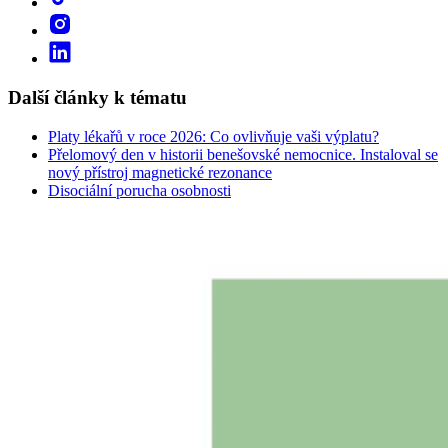
Další články k tématu
Platy lékařů v roce 2026: Co ovlivňuje vaši výplatu?
Přelomový den v historii benešovské nemocnice. Instaloval se
nový přístroj magnetické rezonance
Disociální porucha osobnosti