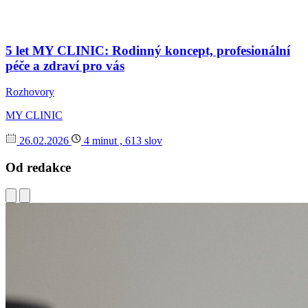
5 let MY CLINIC: Rodinný koncept, profesionální
péče a zdraví pro vás
Rozhovory
MY CLINIC
26.02.2026
4 minut , 613 slov
Od redakce