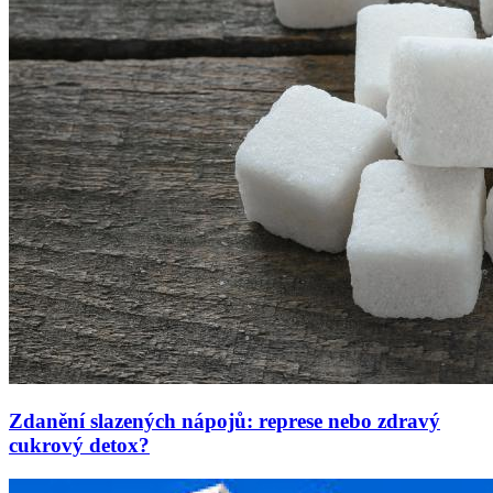
Zdanění slazených nápojů: represe nebo zdravý
cukrový detox?