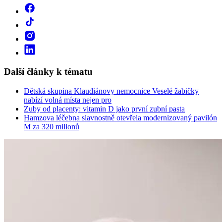
Další články k tématu
Dětská skupina Klaudiánovy nemocnice Veselé žabičky
nabízí volná místa nejen pro
Zuby od placenty: vitamin D jako první zubní pasta
Hamzova léčebna slavnostně otevřela modernizovaný pavilón
M za 320 milionů