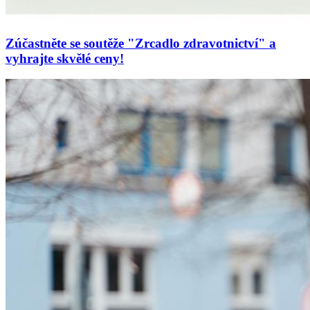
Zúčastněte se soutěže "Zrcadlo zdravotnictví" a
vyhrajte skvělé ceny!