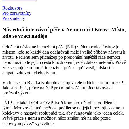
Rozhovory
Pro zdravotníky
Pro studenty
Následná intenzivní péče v Nemocnici Ostrov: Místo,
kde se vrací naděje
Oddělení následné intenzivní péče (NIP) v Nemocnice Ostrov je
místem, kde se každý den odehrávají malé i velké příběhy návratu k
životu. Pacienti sem přicházejí po překonání nejtěžší fáze nemoci
nebo úrazu, ale jejich cesta k uzdravení ještě zdaleka nekončí. Právě
zde se spojuje odborná intenzivní péče s trpělivostí, lidskostí a
empatií zdravotnického týmu.
Vrchní sestra Blanka Kohoutová stojí v čele oddělení od roku 2019.
Jak sama říká, práce na NIP pro ni od začátku představovala
profesní výzvu.
„NIP, ale také DIOP a OVP, tvoří komplex několika oddělení a
týmů. Motivovala mě možnost podílet se na jejich rozvoji, sjednotit
kolektivy a nastavit spolupráci tak, aby fungovala jako jeden celek.
Právě práce s lidmi a možnost něco změnit mě na této pozici
oslovily nejvíce,“ vysvětluje.