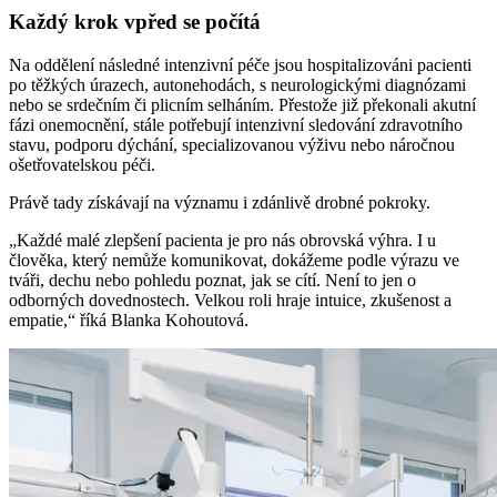
Každý krok vpřed se počítá
Na oddělení následné intenzivní péče jsou hospitalizováni pacienti
po těžkých úrazech, autonehodách, s neurologickými diagnózami
nebo se srdečním či plicním selháním. Přestože již překonali akutní
fázi onemocnění, stále potřebují intenzivní sledování zdravotního
stavu, podporu dýchání, specializovanou výživu nebo náročnou
ošetřovatelskou péči.
Právě tady získávají na významu i zdánlivě drobné pokroky.
„Každé malé zlepšení pacienta je pro nás obrovská výhra. I u
člověka, který nemůže komunikovat, dokážeme podle výrazu ve
tváři, dechu nebo pohledu poznat, jak se cítí. Není to jen o
odborných dovednostech. Velkou roli hraje intuice, zkušenost a
empatie,“ říká Blanka Kohoutová.