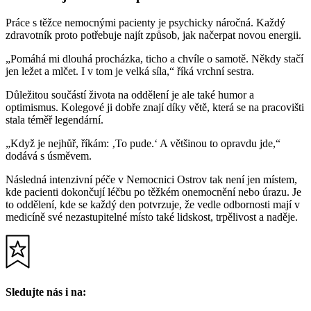
Práce s těžce nemocnými pacienty je psychicky náročná. Každý
zdravotník proto potřebuje najít způsob, jak načerpat novou energii.
„Pomáhá mi dlouhá procházka, ticho a chvíle o samotě. Někdy stačí
jen ležet a mlčet. I v tom je velká síla,“ říká vrchní sestra.
Důležitou součástí života na oddělení je ale také humor a
optimismus. Kolegové ji dobře znají díky větě, která se na pracovišti
stala téměř legendární.
„Když je nejhůř, říkám: ‚To pude.‘ A většinou to opravdu jde,“
dodává s úsměvem.
Následná intenzivní péče v Nemocnici Ostrov tak není jen místem,
kde pacienti dokončují léčbu po těžkém onemocnění nebo úrazu. Je
to oddělení, kde se každý den potvrzuje, že vedle odbornosti mají v
medicíně své nezastupitelné místo také lidskost, trpělivost a naděje.
Sledujte nás i na: