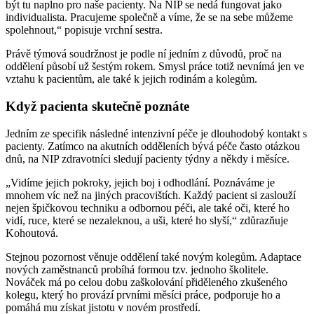
být tu naplno pro naše pacienty. Na NIP se nedá fungovat jako
individualista. Pracujeme společně a víme, že se na sebe můžeme
spolehnout,“ popisuje vrchní sestra.
Právě týmová soudržnost je podle ní jedním z důvodů, proč na
oddělení působí už šestým rokem. Smysl práce totiž nevnímá jen ve
vztahu k pacientům, ale také k jejich rodinám a kolegům.
Když pacienta skutečně poznáte
Jedním ze specifik následné intenzivní péče je dlouhodobý kontakt s
pacienty. Zatímco na akutních odděleních bývá péče často otázkou
dnů, na NIP zdravotníci sledují pacienty týdny a někdy i měsíce.
„Vidíme jejich pokroky, jejich boj i odhodlání. Poznáváme je
mnohem víc než na jiných pracovištích. Každý pacient si zaslouží
nejen špičkovou techniku a odbornou péči, ale také oči, které ho
vidí, ruce, které se nezaleknou, a uši, které ho slyší,“ zdůrazňuje
Kohoutová.
Stejnou pozornost věnuje oddělení také novým kolegům. Adaptace
nových zaměstnanců probíhá formou tzv. jednoho školitele.
Nováček má po celou dobu zaškolování přiděleného zkušeného
kolegu, který ho provází prvními měsíci práce, podporuje ho a
pomáhá mu získat jistotu v novém prostředí.