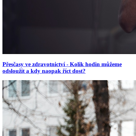
Přesčasy ve zdravotnictví - Kolik hodin můžeme
odsloužit a kdy naopak říct dost?