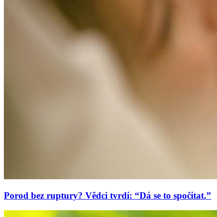
Porod bez ruptury? Vědci tvrdí: “Dá se to spočítat.”