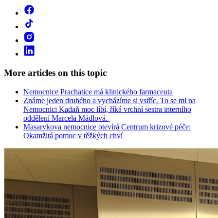
More articles on this topic
Nemocnice Prachatice má klinického farmaceuta
Známe jeden druhého a vycházíme si vstříc. To se mi na
Nemocnici Kadaň moc líbí, říká vrchní sestra interního
oddělení Marcela Mádlová.
Masarykova nemocnice otevírá Centrum krizové péče:
Okamžitá pomoc v těžkých chví