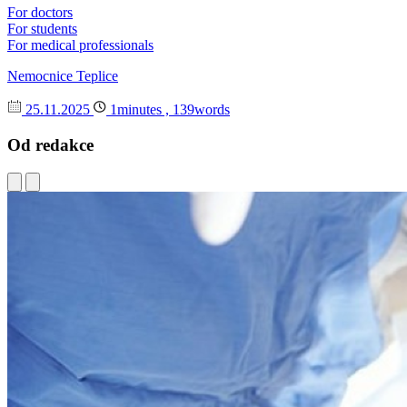
For doctors
For students
For medical professionals
Nemocnice Teplice
25.11.2025
1minutes , 139words
Od redakce