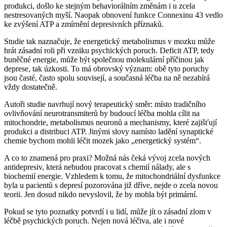
produkci, došlo ke stejným behaviorálním změnám i u zcela
nestresovaných myší. Naopak obnovení funkce Connexinu 43 vedlo
ke zvýšení ATP a zmírnění depresivních příznaků.
Studie tak naznačuje, že energetický metabolismus v mozku může
hrát zásadní roli při vzniku psychických poruch. Deficit ATP, tedy
buněčné energie, může být společnou molekulární příčinou jak
deprese, tak úzkosti. To má obrovský význam: obě tyto poruchy
jsou časté, často spolu souvisejí, a současná léčba na ně nezabírá
vždy dostatečně.
Autoři studie navrhují nový terapeutický směr: místo tradičního
ovlivňování neurotransmiterů by budoucí léčba mohla cílit na
mitochondrie, metabolismus neuronů a mechanismy, které zajišťují
produkci a distribuci ATP. Jinými slovy namísto ladění synaptické
chemie bychom mohli léčit mozek jako „energetický systém“.
A co to znamená pro praxi? Možná nás čeká vývoj zcela nových
antidepresiv, která nebudou pracovat s chemií nálady, ale s
biochemií energie. Vzhledem k tomu, že mitochondriální dysfunkce
byla u pacientů s depresí pozorována již dříve, nejde o zcela novou
teorii. Jen dosud nikdo nevyslovil, že by mohla být primární.
Pokud se tyto poznatky potvrdí i u lidí, může jít o zásadní zlom v
léčbě psychických poruch. Nejen nová léčiva, ale i nové