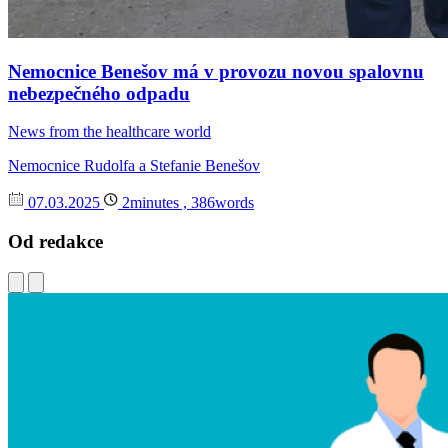
Nemocnice Benešov má v provozu novou spalovnu
nebezpečného odpadu
News from the healthcare world
Nemocnice Rudolfa a Stefanie Benešov
07.03.2025
2minutes , 386words
Od redakce