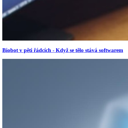
Biobot v pěti řádcích - Když se tělo stává softwarem