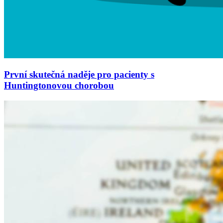
První skutečná naděje pro pacienty s
Huntingtonovou chorobou