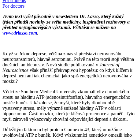
For students
For doctors
Tento text vyšel původně v newsletteru Dr. Lasso, který každý
týden přináší novinky ze světa medicíny, inspirativní rozhovory a
přehled nejzajímavějších výzkumů. Přihlásit se můžete na
www.drlasso.com
.
Když se řekne deprese, většina z nás si představí nerovnováhu
neurotransmiterů, hlavně serotoninu. Právě na této teorii stojí většina
dnešních antidepresiv. Nová studie publikovaná v
Journal of
Neuroscience
však přináší překvapivou hypotézu: co když klíčem k
depresi není ani tak chemická, jako spíš energetická nerovnováha v
mozku?
Vědci ze Southern Medical University zkoumali vliv chronického
stresu na hladinu ATP (adenosintrifosfátu), hlavního energetického
nosiče buněk. Ukázalo se, že myši, které byly dlouhodobě
vystaveny stresu, měly výrazně snížené hladiny ATP v oblasti
hippocampu. Části mozku, která je klíčová pro emoce a paměť. Tyto
myši zároveň vykazovaly chování odpovídající depresi a úzkosti.
Důležitým faktorem byl protein Connexin 43, který umožňuje
uvolňování ATP z buněk. Když výzkumníci geneticky omezili jeho