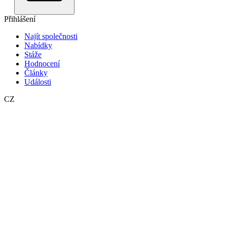
Přihlášení
Najít společnosti
Nabídky
Stáže
Hodnocení
Články
Události
CZ