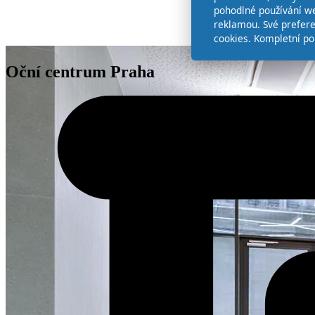
pohodlné používání we
reklamou. Své prefer
cookies. Kompletní po
Oční centrum Praha