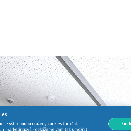
ies
m se vším budou uloženy cookies funkční,
Souh
ké i marketingové - dokážeme vám tak umožnit