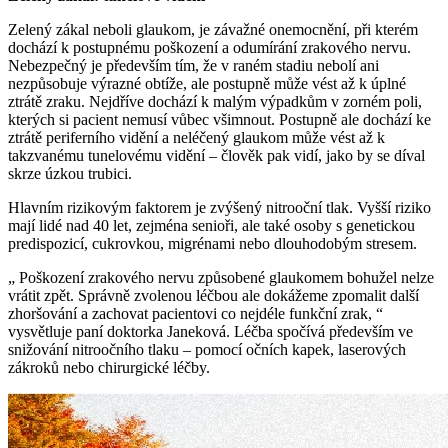
Zelený zákal neboli glaukom, je závažné onemocnění, při kterém
dochází k postupnému poškození a odumírání zrakového nervu.
Nebezpečný je především tím, že v raném stadiu nebolí ani
nezpůsobuje výrazné obtíže, ale postupně může vést až k úplné
ztrátě zraku. Nejdříve dochází k malým výpadkům v zorném poli,
kterých si pacient nemusí vůbec všimnout. Postupně ale dochází ke
ztrátě periferního vidění a neléčený glaukom může vést až k
takzvanému tunelovému vidění – člověk pak vidí, jako by se díval
skrze úzkou trubici.
Hlavním rizikovým faktorem je zvýšený nitrooční tlak. Vyšší riziko
mají lidé nad 40 let, zejména senioři, ale také osoby s genetickou
predispozicí, cukrovkou, migrénami nebo dlouhodobým stresem.
„ Poškození zrakového nervu způsobené glaukomem bohužel nelze
vrátit zpět. Správně zvolenou léčbou ale dokážeme zpomalit další
zhoršování a zachovat pacientovi co nejdéle funkční zrak, “
vysvětluje paní doktorka Janeková. Léčba spočívá především ve
snižování nitroočního tlaku – pomocí očních kapek, laserových
zákroků nebo chirurgické léčby.