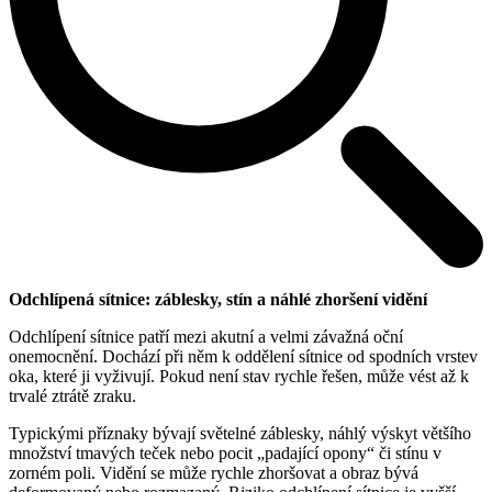
Odchlípená sítnice: záblesky, stín a náhlé zhoršení vidění
Odchlípení sítnice patří mezi akutní a velmi závažná oční
onemocnění. Dochází při něm k oddělení sítnice od spodních vrstev
oka, které ji vyživují. Pokud není stav rychle řešen, může vést až k
trvalé ztrátě zraku.
Typickými příznaky bývají světelné záblesky, náhlý výskyt většího
množství tmavých teček nebo pocit „padající opony“ či stínu v
zorném poli. Vidění se může rychle zhoršovat a obraz bývá