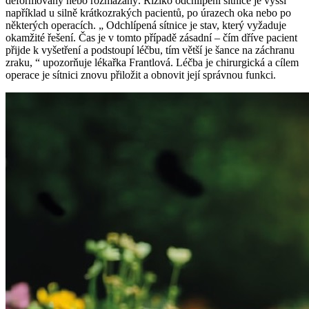
deformovaný nebo rozmazaný. Riziko odchlípení sítnice je vyšší
například u silně krátkozrakých pacientů, po úrazech oka nebo po
některých operacích. „ Odchlípená sítnice je stav, který vyžaduje
okamžité řešení. Čas je v tomto případě zásadní – čím dříve pacient
přijde k vyšetření a podstoupí léčbu, tím větší je šance na záchranu
zraku, “ upozorňuje lékařka Frantlová. Léčba je chirurgická a cílem
operace je sítnici znovu přiložit a obnovit její správnou funkci.