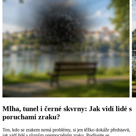
Mlha, tunel i černé skvrny: Jak vidí lidé s
poruchami zraku?
Ten, kdo se zrakem nemá problémy, si jen těžko dokáže představit,
jak vidí lidé s různým onemocněním zraku. Podívejte se...