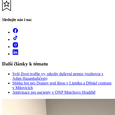
Sledujte nás i na:
Další články k tématu
Svůj život tvoříte vy, nikoliv duševní nemoc (rozhovor s
Adim Hasanbašićem)
Sbírka bot pro Domov pod lípou v Lipníku a Dětské centrum
v Milovicích
Aktivizace pro pacienty v ONP Mnichovo Hradiště