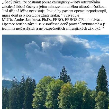
„ Šedý zákal lze odstranit pouze chirurgicky – tedy odstraněním
zakalené lidské čočky a jejím nahrazením umělou nitrooční čočkou.
Jiná účinná léčba neexistuje. Pokud by pacient operaci nepodstoupil,
může dojít až k postupné ztrátě zraku, “ vysvětluje
MUDr. AndreaJaneková, Ph.D., FEBO, FEBOS-CR a dodává: „
Operace šedého zákalu se v současné době provádí ambulantně a je
jedním z nejčastějších a nejbezpečnějších chirurgických zákroků. “