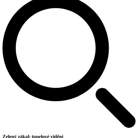
Zelený zákal: tunelové vidění