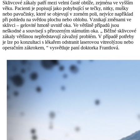
Sklivcové zákaly patří mezi velmi časté obtíže, zejména ve vyšším
věku. Pacienti je popisují jako pohybující se tečky, nitky, mušky
nebo pavučinky, které se objevují v zorném poli, nejvíce například
při pohledu na světlou plochu nebo oblohu. Vznikají změnami ve
sklivci – gelovité hmotě uvnitř oka. Ve většině případů jsou
neškodné a souvisejí s přirozeným stárnutím oka. „ Běžné sklivcové
zákaly většinou nepředstavují závažný problém. V případě potřeby
je lze po konzultaci s lékařem odstranit laserovou vitreolýzou nebo
operačním zákrokem, “ vysvětluje paní doktorka Frantlová.