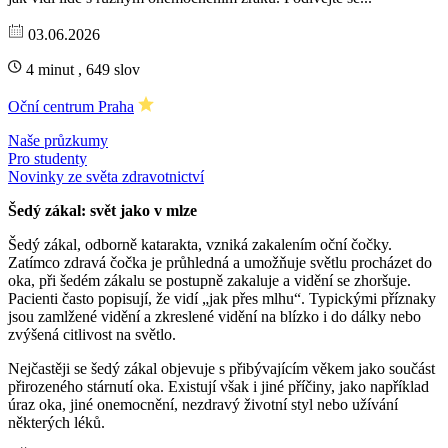
03.06.2026
4 minut , 649 slov
Oční centrum Praha
Naše průzkumy
Pro studenty
Novinky ze světa zdravotnictví
Šedý zákal: svět jako v mlze
Šedý zákal, odborně katarakta, vzniká zakalením oční čočky.
Zatímco zdravá čočka je průhledná a umožňuje světlu procházet do
oka, při šedém zákalu se postupně zakaluje a vidění se zhoršuje.
Pacienti často popisují, že vidí „jak přes mlhu“. Typickými příznaky
jsou zamlžené vidění a zkreslené vidění na blízko i do dálky nebo
zvýšená citlivost na světlo.
Nejčastěji se šedý zákal objevuje s přibývajícím věkem jako součást
přirozeného stárnutí oka. Existují však i jiné příčiny, jako například
úraz oka, jiné onemocnění, nezdravý životní styl nebo užívání
některých léků.