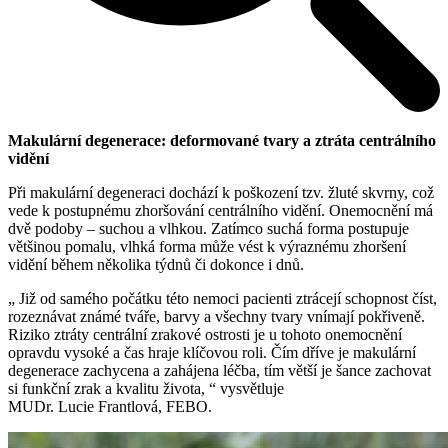
Makulární degenerace: deformované tvary a ztráta centrálního
vidění
Při makulární degeneraci dochází k poškození tzv. žluté skvrny, což
vede k postupnému zhoršování centrálního vidění. Onemocnění má
dvě podoby – suchou a vlhkou. Zatímco suchá forma postupuje
většinou pomalu, vlhká forma může vést k výraznému zhoršení
vidění během několika týdnů či dokonce i dnů.
„ Již od samého počátku této nemoci pacienti ztrácejí schopnost číst,
rozeznávat známé tváře, barvy a všechny tvary vnímají pokřiveně.
Riziko ztráty centrální zrakové ostrosti je u tohoto onemocnění
opravdu vysoké a čas hraje klíčovou roli. Čím dříve je makulární
degenerace zachycena a zahájena léčba, tím větší je šance zachovat
si funkční zrak a kvalitu života, “ vysvětluje
MUDr. Lucie Frantlová, FEBO.