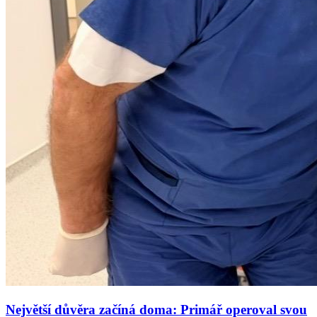
Největší důvěra začíná doma: Primář operoval svou