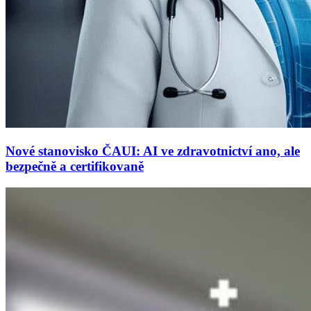
Nové stanovisko ČAUI: AI ve zdravotnictví ano, ale
bezpečně a certifikovaně