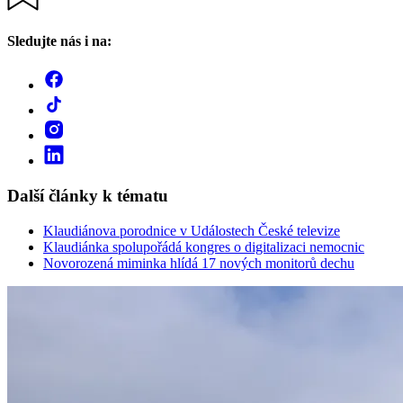
Sledujte nás i na:
Další články k tématu
Klaudiánova porodnice v Událostech České televize
Klaudiánka spolupořádá kongres o digitalizaci nemocnic
Novorozená miminka hlídá 17 nových monitorů dechu