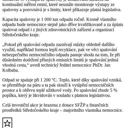
kontinuální měření emisí, které neustále monitoruje výstupy ze
spalovny a porovnává je s limity, které přikazuje platná legislativa.
Kapacita spalovny je 1 000 tun odpadu ročně. Kromě vlastního
odpadu bude nemocnice stejně jako dříve kvalifikovaně a za úplatu
spalovat odpad i z jiných zdravotnických zařízení a organizací
Středočeského kraje.
„Pokud při spalování odpadu zaznívají otázky ohledně dalšího
využití, například formou lepší recyklace, pak ve věci spalování
nebezpečného nemocničního odpadu panuje shoda na tom, že při
důsledném dodržení přísných emisních limitů je spalování jediná
vhodná cesta,“ uvedl technický ředitel nemocnice PhDr. Jan
Kolbaba.
Odpad se spaluje při 1 200 °C. Teplo, které díky spalování vzniká,
se přeměňuje na páru a ta pak slouží k vytápění nemocničních
prostor a k ohřevu teplé užitkové vody. Po spalování zbude 5 %
popílku, který je likvidován v souladu s platnou legislativou.
Celá investiční akce je hrazena z dotace SFŽP a finančních
prostředků Středočeského kraje – majoritního vlastníka nemocnice.