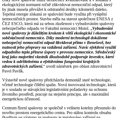
ekologickými normami ročně zlikvidovat nemocniční odpad, který
by jinak musela převážet k odstranění desítky kilometrů daleko.
Tepelná energie získaná ze spalování bude využita při vytápění
nemocničních prostor. Stavbu měla na starost společnost ENESA z
ČEZ ESCO, která má za sebou zkušenost s vybudováním spalovny
nebezpečného odpadu ve Fakultní nemocnici Motol. „
Vybudování
nové spalovny je důležitým krokem k větší ekologické i ekonomické
soběstačnosti nemocnice. Díky moderní technologii dokážeme
nebezpečný nemocniční odpad likvidovat přímo v Benešově, bez
nutnosti jeho přepravy na vzdálená zařízení. Navíc efektivní využití
odpadního tepla přinese úspory v provozu nemocnice. Středočeský
kraj jako majoritní vlastník dlouhodobě podporuje investice, které
vedou k udržitelnému a efektivnímu fungování krajských
zdravotnických zařízení
,“ uvedl náměstek pro oblast zdravotnictví
Pavel Pavlík.
Výstavbě nové spalovny předcházela demontáž staré technologie,
včetně technologie čištění spalin. Nová inovovaná technologie, která
je v souladu se stávajícími legislativními požadavky na ochranu
životního prostředí, pracuje na stejném principu, ale s maximální
energetickou účinností.
Centrum řízení spalovny se společně s velínem kotelny přesunulo do
nového prostoru energetického centra. Pro stálou kontrolu obsahu
škodlivin ve výstupu ze spalovny je instalováno zařízení na