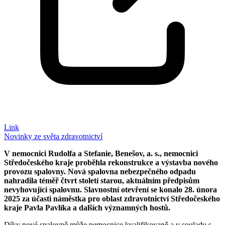
Link
Novinky ze světa zdravotnictví
V nemocnici Rudolfa a Stefanie, Benešov, a. s., nemocnici
Středočeského kraje proběhla rekonstrukce a výstavba nového
provozu spalovny. Nová spalovna nebezpečného odpadu
nahradila téměř čtvrt století starou, aktuálním předpisům
nevyhovující spalovnu. Slavnostní otevření se konalo 28. února
2025 za účasti náměstka pro oblast zdravotnictví Středočeského
kraje Pavla Pavlíka a dalších významných hostů.
Díky nové spalovně může nemocnice kvalifikovaně a v souladu s