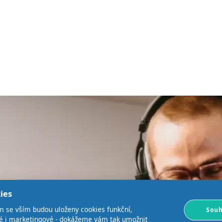
ies
m se vším budou uloženy cookies funkční,
Souh
ké i marketingové - dokážeme vám tak umožnit