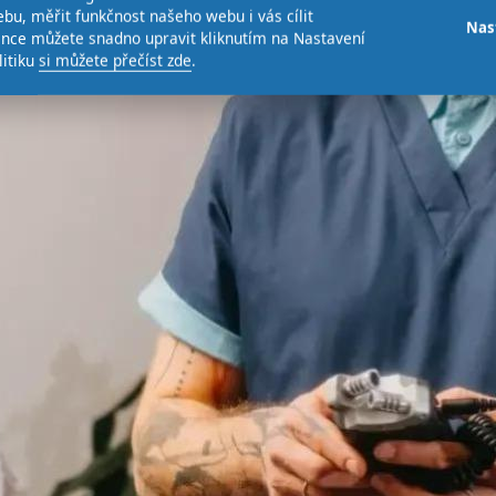
bu, měřit funkčnost našeho webu i vás cílit
Nas
ence můžete snadno upravit kliknutím na Nastavení
litiku
si můžete přečíst zde
.