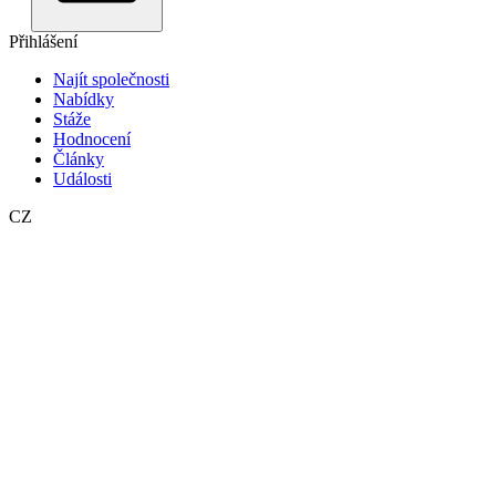
Přihlášení
Najít společnosti
Nabídky
Stáže
Hodnocení
Články
Události
CZ