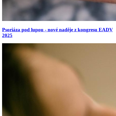
Psoriáza pod lupou - nové naděje z kongresu EADV
2025