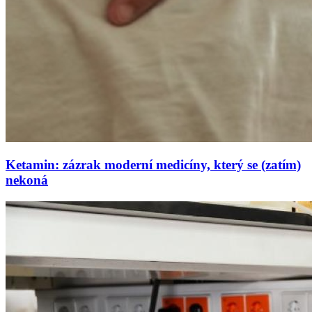
Ketamin: zázrak moderní medicíny, který se (zatím)
nekoná