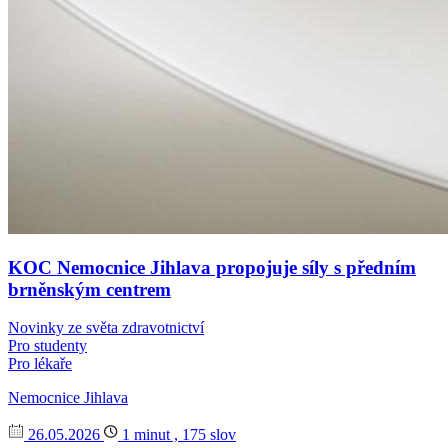
KOC Nemocnice Jihlava propojuje síly s předním
brněnským centrem
Novinky ze světa zdravotnictví
Pro studenty
Pro lékaře
Nemocnice Jihlava
26.05.2026
1 minut , 175 slov