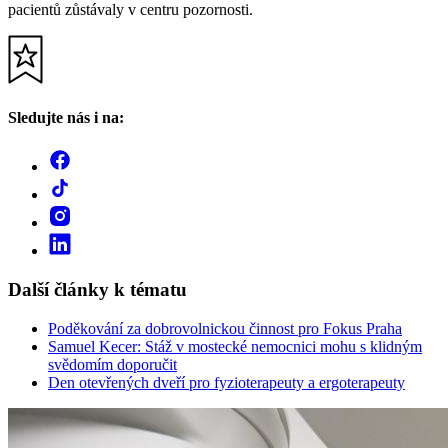
pacientů zůstávaly v centru pozornosti.
Sledujte nás i na:
Další články k tématu
Poděkování za dobrovolnickou činnost pro Fokus Praha
Samuel Kecer: Stáž v mostecké nemocnici mohu s klidným
svědomím doporučit
Den otevřených dveří pro fyzioterapeuty a ergoterapeuty