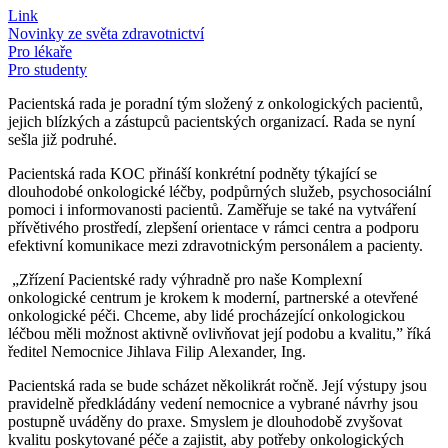
Link
Novinky ze světa zdravotnictví
Pro lékaře
Pro studenty
Pacientská rada je poradní tým složený z onkologických pacientů,
jejich blízkých a zástupců pacientských organizací. Rada se nyní
sešla již podruhé.
Pacientská rada KOC přináší konkrétní podněty týkající se
dlouhodobé onkologické léčby, podpůrných služeb, psychosociální
pomoci i informovanosti pacientů. Zaměřuje se také na vytváření
přívětivého prostředí, zlepšení orientace v rámci centra a podporu
efektivní komunikace mezi zdravotnickým personálem a pacienty.
„Zřízení Pacientské rady výhradně pro naše Komplexní
onkologické centrum je krokem k moderní, partnerské a otevřené
onkologické péči. Chceme, aby lidé procházející onkologickou
léčbou měli možnost aktivně ovlivňovat její podobu a kvalitu,” říká
ředitel Nemocnice Jihlava Filip Alexander, Ing.
Pacientská rada se bude scházet několikrát ročně. Její výstupy jsou
pravidelně předkládány vedení nemocnice a vybrané návrhy jsou
postupně uváděny do praxe. Smyslem je dlouhodobě zvyšovat
kvalitu poskytované péče a zajistit, aby potřeby onkologických