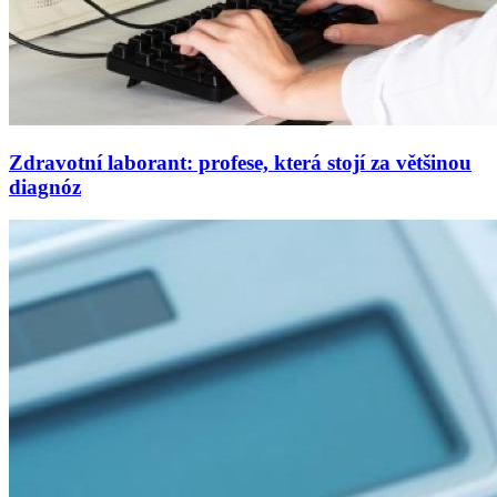
Zdravotní laborant: profese, která stojí za většinou
diagnóz