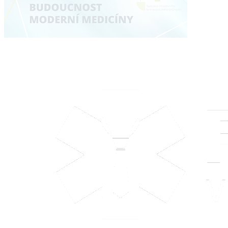
Kontakt
tel: +420 608 750 800
info@pracujvezdravotnictvi.cz
obchod@pracujvezdravotnictvi.cz