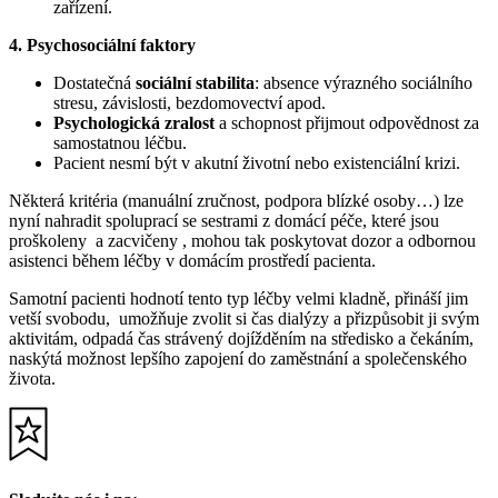
zařízení.
4. Psychosociální faktory
Dostatečná
sociální stabilita
: absence výrazného sociálního
stresu, závislosti, bezdomovectví apod.
Psychologická zralost
a schopnost přijmout odpovědnost za
samostatnou léčbu.
Pacient nesmí být v akutní životní nebo existenciální krizi.
Některá kritéria (manuální zručnost, podpora blízké osoby…) lze
nyní nahradit spoluprací se sestrami z domácí péče, které jsou
proškoleny a zacvičeny , mohou tak poskytovat dozor a odbornou
asistenci během léčby v domácím prostředí pacienta.
Samotní pacienti hodnotí tento typ léčby velmi kladně, přináší jim
vetší svobodu, umožňuje zvolit si čas dialýzy a přizpůsobit ji svým
aktivitám, odpadá čas strávený dojížděním na středisko a čekáním,
naskýtá možnost lepšího zapojení do zaměstnání a společenského
života.