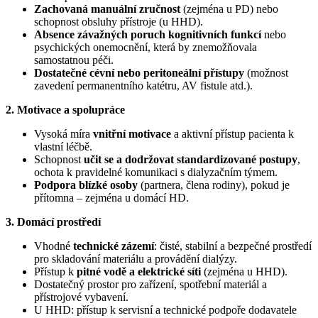
Zachovaná manuální zručnost
(zejména u PD) nebo
schopnost obsluhy přístroje (u HHD).
Absence závažných poruch kognitivních funkcí
nebo
psychických onemocnění, která by znemožňovala
samostatnou péči.
Dostatečné cévní nebo peritoneální přístupy
(možnost
zavedení permanentního katétru, AV fistule atd.).
2. Motivace a spolupráce
Vysoká míra
vnitřní motivace
a aktivní přístup pacienta k
vlastní léčbě.
Schopnost
učit se a dodržovat standardizované postupy
,
ochota k pravidelné komunikaci s dialyzačním týmem.
Podpora blízké osoby
(partnera, člena rodiny), pokud je
přítomna – zejména u domácí HD.
3. Domácí prostředí
Vhodné
technické zázemí
: čisté, stabilní a bezpečné prostředí
pro skladování materiálu a provádění dialýzy.
Přístup k
pitné vodě a elektrické síti
(zejména u HHD).
Dostatečný prostor pro zařízení, spotřební materiál a
přístrojové vybavení.
U HHD: přístup k servisní a technické podpoře dodavatele