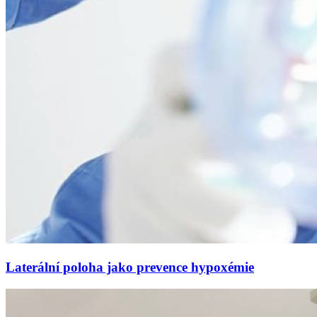
Laterální poloha jako prevence hypoxémie