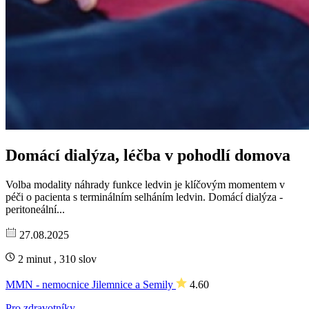
Domácí dialýza, léčba v pohodlí domova
Volba modality náhrady funkce ledvin je klíčovým momentem v
péči o pacienta s terminálním selháním ledvin. Domácí dialýza -
peritoneální...
27.08.2025
2 minut , 310 slov
MMN - nemocnice Jilemnice a Semily
4.60
Pro zdravotníky