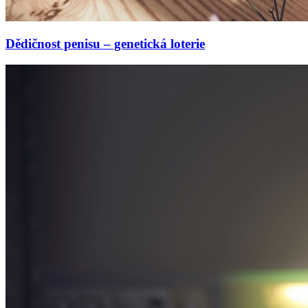
Dědičnost penisu – genetická loterie