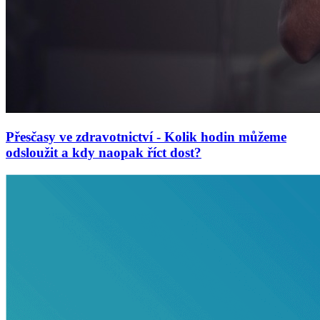
Přesčasy ve zdravotnictví - Kolik hodin můžeme
odsloužit a kdy naopak říct dost?