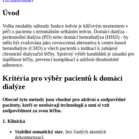
Úvod
Volba modality náhrady funkce ledvin je klíčovým momentem v
péči o pacienta s terminálním selháním ledvin. Domácí dialýza -
peritoneální dialýza (PD) nebo domácí hemodialýza (HHD) - by
měla být zvažována jako rovnocenná alternativa k center-based
hemodialýze (CHD) u všech pacientů s indikací k zahájení
chronické dialyzační léčby. Správný výběr kandidátů je zásadní pro
úspěšnost léčby, prevenci komplikací a udržení dlouhodobé
adherence.
Kritéria pro výběr pacientů k domácí
dialýze
Obecně tyto metody jsou vhodné pro aktivní a zodpovědné
pacienty, kteří se neobávají technologií a umí si vzít
zodpovědnost za svou léčbu.
1. Klinická
Stabilní somatický stav
, bez častých akutních
dekompenzací.