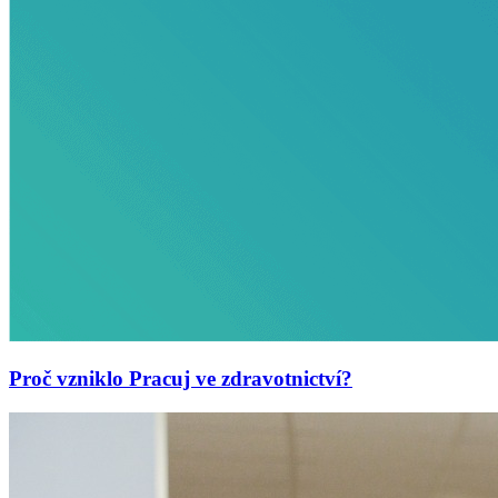
Proč vzniklo Pracuj ve zdravotnictví?